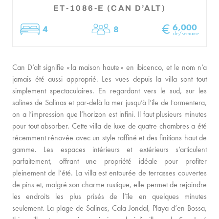
GUIDE DE L’ÎLE
ET-1086-E (CAN D’ALT)
€
6,000
ACTUALITÉS
4
8
Chambres
Dormir
de/semaine
À PROPOS
Can D’alt signifie « la maison haute » en ibicenco, et le nom n’a
RENCONTREZ L’ÉQUIPE
jamais été aussi approprié. Les vues depuis la villa sont tout
simplement spectaculaires. En regardant vers le sud, sur les
PROPRIÉTAIRES DE VILLAS
salines de Salinas et par-delà la mer jusqu’à l’île de Formentera,
on a l’impression que l’horizon est infini. Il faut plusieurs minutes
VILLAS ADAPTÉES AUX FAMILLES
pour tout absorber. Cette villa de luxe de quatre chambres a été
DURABILITÉ
récemment rénovée avec un style raffiné et des finitions haut de
gamme. Les espaces intérieurs et extérieurs s’articulent
CONDITIONS DE RÉSERVATION
parfaitement, offrant une propriété idéale pour profiter
pleinement de l’été. La villa est entourée de terrasses couvertes
CONTACT
de pins et, malgré son charme rustique, elle permet de rejoindre
les endroits les plus prisés de l’île en quelques minutes
seulement. La plage de Salinas, Cala Jondal, Playa d’en Bossa,