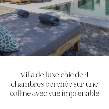
LOCATION
CÔTE OUEST
SANTA GERTRUDIS
SAN JOSÉ
SANTA EULALIA
IBIZA VILLE
EXPÉRIENCES
Villa de luxe chic de 4
chambres perchée sur une
LOCATION DE VOITURES
colline avec vue imprenable
FLOTTE DE BATEAUX
TOUS NOS SERVICES
Can D’Alt