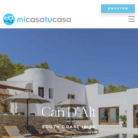
ENVOYER
EN
ES
NL
DE
FR
ACCUEIL
NOS VILLAS
2/3 CHAMBRES
4 CHAMBRES
Can D’Alt
5 CHAMBRES
6+ CHAMBRES
SOUTH COAST IBIZA
TOUTES LES VILLAS