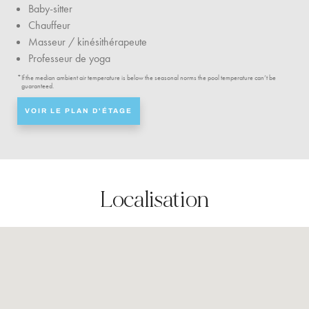
Baby-sitter
Chauffeur
Masseur / kinésithérapeute
Professeur de yoga
*
If the median ambient air temperature is below the seasonal norms the pool temperature can’t be
guaranteed.
VOIR LE PLAN D'ÉTAGE
Localisation