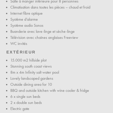
Salle à manger intérieure pour 8 personnes
Climatisation dans toutes les pièces – chaud et froid
Internet fibre optique
Système d’alarme
Système audio Sonos
Buanderie avec lave-linge et sèche-linge
Télévision avec chaînes anglaises Freeview
WC invités
EXTÉRIEUR
15.000 m2 hillside plot
Stunning south coast views
8m x 4m Infinity salt water pool
Lovely landscaped gardens
Outside dining area for 10
BBQ and outside kitchen with wine cooler & fridge
6 x single sun beds
2 x double sun beds
Electric gate