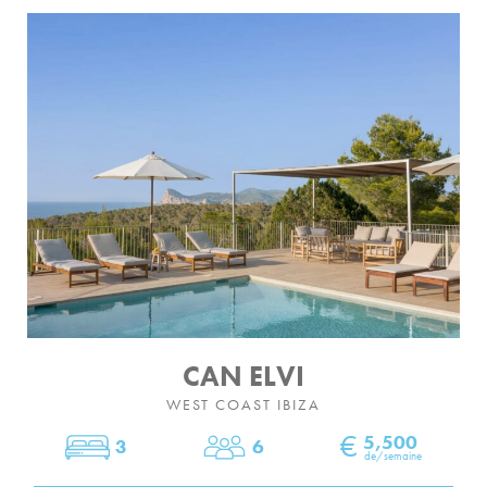
CAN ELVI
WEST COAST IBIZA
€
5,500
3
6
Chambres
Dormir
de/semaine