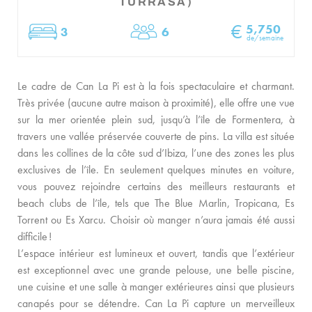
TURRASA)
GUIDE DE L’ÎLE
€
5,750
3
6
Chambres
Dormir
ACTUALITÉS
de/semaine
À PROPOS
Le cadre de Can La Pi est à la fois spectaculaire et charmant.
Très privée (aucune autre maison à proximité), elle offre une vue
RENCONTREZ L’ÉQUIPE
sur la mer orientée plein sud, jusqu’à l’île de Formentera, à
travers une vallée préservée couverte de pins. La villa est située
PROPRIÉTAIRES DE VILLAS
dans les collines de la côte sud d’Ibiza, l’une des zones les plus
VILLAS ADAPTÉES AUX FAMILLES
exclusives de l’île. En seulement quelques minutes en voiture,
vous pouvez rejoindre certains des meilleurs restaurants et
DURABILITÉ
beach clubs de l’île, tels que The Blue Marlin, Tropicana, Es
Torrent ou Es Xarcu. Choisir où manger n’aura jamais été aussi
CONDITIONS DE RÉSERVATION
difficile !
L’espace intérieur est lumineux et ouvert, tandis que l’extérieur
CONTACT
est exceptionnel avec une grande pelouse, une belle piscine,
une cuisine et une salle à manger extérieures ainsi que plusieurs
canapés pour se détendre. Can La Pi capture un merveilleux