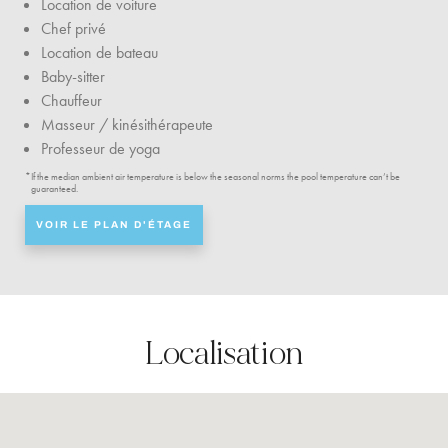
Location de voiture
Chef privé
Location de bateau
Baby-sitter
Chauffeur
Masseur / kinésithérapeute
Professeur de yoga
*
If the median ambient air temperature is below the seasonal norms the pool temperature can’t be
guaranteed.
VOIR LE PLAN D'ÉTAGE
Localisation