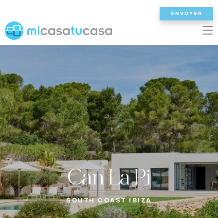
ENVOYER
EN
ES
NL
DE
FR
ACCUEIL
NOS VILLAS
2/3 CHAMBRES
4 CHAMBRES
Can La Pi
5 CHAMBRES
6+ CHAMBRES
SOUTH COAST IBIZA
TOUTES LES VILLAS