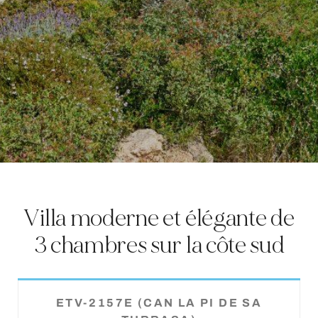
LOCATION
CÔTE OUEST
SANTA GERTRUDIS
SAN JOSÉ
SANTA EULALIA
IBIZA VILLE
EXPÉRIENCES
Villa moderne et élégante de
3 chambres sur la côte sud
LOCATION DE VOITURES
FLOTTE DE BATEAUX
Can La Pi
TOUS NOS SERVICES
ETV-2157E (CAN LA PI DE SA