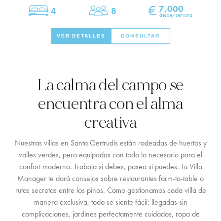
SERVICES ON REQUEST
€
7,000
4
8
Dormitorios
Personas
desde/semana
CONTACTO
VER DETALLES
CONSULTAR
La calma del campo se
encuentra con el alma
creativa
Nuestras villas en Santa Gertrudis están rodeadas de huertos y
valles verdes, pero equipadas con todo lo necesario para el
confort moderno. Trabaja si debes, pasea si puedes. Tu Villa
Manager te dará consejos sobre restaurantes farm-to-table o
rutas secretas entre los pinos. Como gestionamos cada villa de
manera exclusiva, todo se siente fácil: llegadas sin
complicaciones, jardines perfectamente cuidados, ropa de