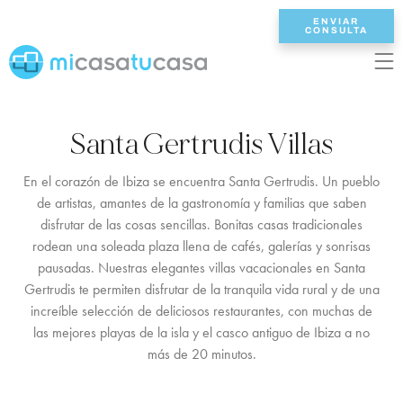
ENVIAR
CONSULTA
EN
ES
NL
DE
FR
Santa Gertrudis Villas
INICIO
En el corazón de Ibiza se encuentra Santa Gertrudis. Un pueblo
de artistas, amantes de la gastronomía y familias que saben
VILLAS
disfrutar de las cosas sencillas. Bonitas casas tradicionales
rodean una soleada plaza llena de cafés, galerías y sonrisas
2/3 DORMITORIOS
pausadas. Nuestras elegantes villas vacacionales en Santa
Gertrudis te permiten disfrutar de la tranquila vida rural y de una
4 DORMITORIOS
increíble selección de deliciosos restaurantes, con muchas de
5 DORMITORIOS
las mejores playas de la isla y el casco antiguo de Ibiza a no
más de 20 minutos.
6+ DORMITORIOS
TODAS VILLAS