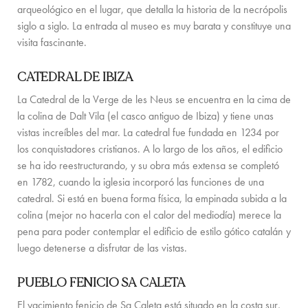
SERVICES ON REQUEST
arqueológico en el lugar, que detalla la historia de la necrópolis
siglo a siglo. La entrada al museo es muy barata y constituye una
CONTACTO
visita fascinante.
CATEDRAL DE IBIZA
La Catedral de la Verge de les Neus se encuentra en la cima de
la colina de Dalt Vila (el casco antiguo de Ibiza) y tiene unas
vistas increíbles del mar. La catedral fue fundada en 1234 por
los conquistadores cristianos. A lo largo de los años, el edificio
se ha ido reestructurando, y su obra más extensa se completó
en 1782, cuando la iglesia incorporó las funciones de una
catedral. Si está en buena forma física, la empinada subida a la
colina (mejor no hacerla con el calor del mediodía) merece la
pena para poder contemplar el edificio de estilo gótico catalán y
luego detenerse a disfrutar de las vistas.
PUEBLO FENICIO SA CALETA
El yacimiento fenicio de Sa Caleta está situado en la costa sur,