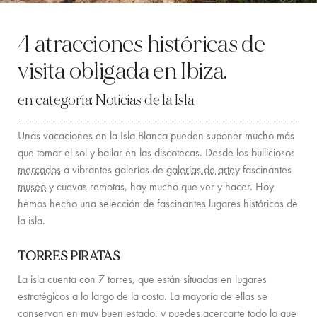
LOCATION
4 atracciones históricas de
COSTA OESTE
visita obligada en Ibiza.
SANTA GERTRUDIS
en categoría:
Noticias de la Isla
SAN JOSÉ
Unas vacaciones en la Isla Blanca pueden suponer mucho más
SANTA EULALIA
que tomar el sol y bailar en las discotecas. Desde los bulliciosos
mercados
a vibrantes galerías de
galerías de arte
y fascinantes
IBIZA CIUDAD
museo
y cuevas remotas, hay mucho que ver y hacer. Hoy
hemos hecho una selección de fascinantes lugares históricos de
INSPIRACIÓN
la isla.
ALQUILER DE COCHES
TORRES PIRATAS
FLOTA DE BARCOS DE ALQUILER
La isla cuenta con 7 torres, que están situadas en lugares
estratégicos a lo largo de la costa. La mayoría de ellas se
SERVICIOS PRIVADOS DE CHEF Y COCTELERÍA
conservan en muy buen estado, y puedes acercarte todo lo que