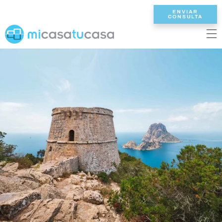
ENVIAR
CONSULTA
EN
ES
NL
DE
FR
INICIO
VILLAS
2/3 DORMITORIOS
4 DORMITORIOS
5 DORMITORIOS
6+ DORMITORIOS
TODAS VILLAS