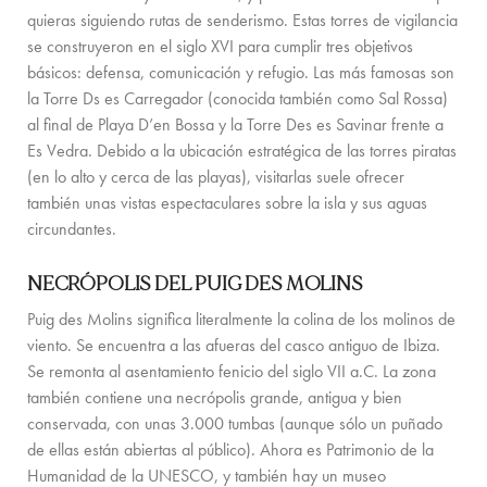
quieras siguiendo rutas de senderismo. Estas torres de vigilancia
EXPERIENCIAS PARA FAMILIA
se construyeron en el siglo XVI para cumplir tres objetivos
CONCIERGE
básicos: defensa, comunicación y refugio. Las más famosas son
la Torre Ds es Carregador (conocida también como Sal Rossa)
GUÍA DE LA ISLA
al final de Playa D’en Bossa y la Torre Des es Savinar frente a
Es Vedra. Debido a la ubicación estratégica de las torres piratas
NOTICIAS
(en lo alto y cerca de las playas), visitarlas suele ofrecer
también unas vistas espectaculares sobre la isla y sus aguas
NOSOTROS
circundantes.
NOSOTROS
NECRÓPOLIS DEL PUIG DES MOLINS
PROPIETARIOS DE VILLAS
Puig des Molins significa literalmente la colina de los molinos de
viento. Se encuentra a las afueras del casco antiguo de Ibiza.
PARA TODA LA FAMILIA
Se remonta al asentamiento fenicio del siglo VII a.C. La zona
también contiene una necrópolis grande, antigua y bien
SOSTENIBILIDAD
conservada, con unas 3.000 tumbas (aunque sólo un puñado
CONDICIONES DE RESERVA
de ellas están abiertas al público). Ahora es Patrimonio de la
Humanidad de la UNESCO, y también hay un museo