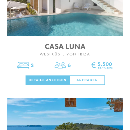
CASA LUNA
WESTKÜSTE VON IBIZA
€
5,500
3
6
Schlafzimmer
Personen
ab/Woche
DETAILS ANZEIGEN
ANFRAGEN