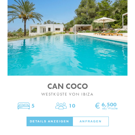
CAN COCO
WESTKÜSTE VON IBIZA
€
6,500
5
10
Schlafzimmer
Personen
ab/Woche
DETAILS ANZEIGEN
ANFRAGEN