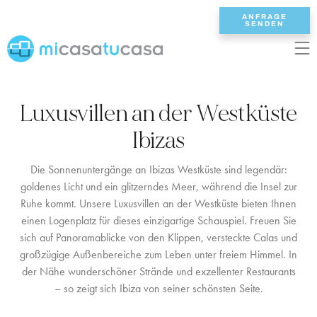
ANFRAGE
SENDEN
EN
ES
NL
DE
FR
Luxusvillen an der Westküste
STARTSEITE
Ibizas
UNSERE VILLEN
Die Sonnenuntergänge an Ibizas Westküste sind legendär:
goldenes Licht und ein glitzerndes Meer, während die Insel zur
2/3 SCHLAFZIMMER
Ruhe kommt. Unsere Luxusvillen an der Westküste bieten Ihnen
einen Logenplatz für dieses einzigartige Schauspiel. Freuen Sie
4 SCHLAFZIMMER
sich auf Panoramablicke von den Klippen, versteckte Calas und
großzügige Außenbereiche zum Leben unter freiem Himmel. In
5 SCHLAFZIMMER
der Nähe wunderschöner Strände und exzellenter Restaurants
6+ SCHLAFZIMMER
– so zeigt sich Ibiza von seiner schönsten Seite.
ALLE VILLEN