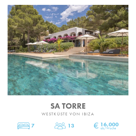
SA TORRE
WESTKÜSTE VON IBIZA
€
16,000
7
13
Schlafzimmer
Personen
ab/Woche