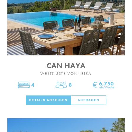
CAN HAYA
WESTKÜSTE VON IBIZA
€
6,750
4
8
Schlafzimmer
Personen
ab/Woche
DETAILS ANZEIGEN
ANFRAGEN