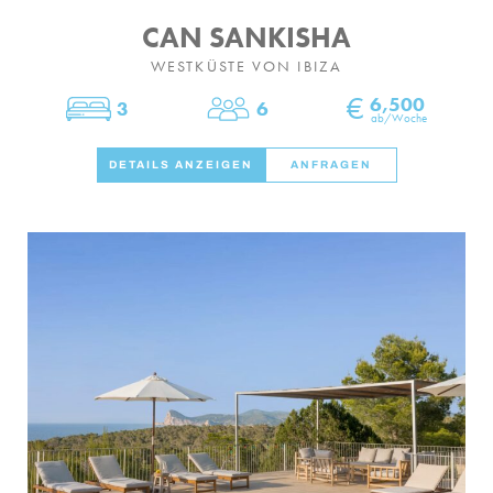
CAN SANKISHA
WESTKÜSTE VON IBIZA
€
6,500
3
6
Schlafzimmer
Personen
ab/Woche
DETAILS ANZEIGEN
ANFRAGEN