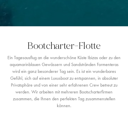
LOCATION
WESTKÜSTE
SANTA GERTRUDIS
Bootcharter-Flotte
SAN JOSÉ
Ein Tagesausflug an die wunderschöne Küste Ibizas oder zu den
SANTA EULALIA
aquamarinblauen Gewässern und Sandstränden Formenteras
IBIZA-STADT
wird ein ganz besonderer Tag sein. Es ist ein wunderbares
Gefühl, sich auf einem Luxusboot zu entspannen, in absoluter
INSPIRATION
Privatsphäre und von einer sehr erfahrenen Crew betreut zu
werden. Wir arbeiten mit mehreren Bootscharterfirmen
AUTOVERMIETUNG
zusammen, die Ihnen den perfekten Tag zusammenstellen
können.
BOOTCHARTER-FLOTTE
PRIVATE CHEF AND BAR SERVICES