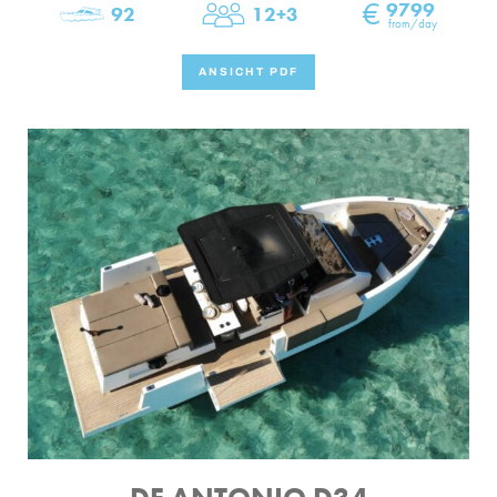
€
9799
92
12+3
Länge
Kapazität
from/day
ANSICHT PDF