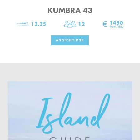
KUMBRA 43
€
1450
13.35
12
Länge
Kapazität
from/day
ANSICHT PDF