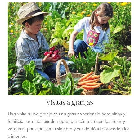
LOCATION
COSTA OESTE
SANTA GERTRUDIS
SAN JOSÉ
SANTA EULALIA
IBIZA CIUDAD
INSPIRACIÓN
Visitas a granjas
ALQUILER DE COCHES
Una visita a una granja es una gran experiencia para niños y
FLOTA DE BARCOS DE ALQUILER
familias. Los niños pueden aprender cómo crecen las frutas y
verduras, participar en la siembra y ver de dónde proceden los
SERVICIOS PRIVADOS DE CHEF Y COCTELERÍA
alimentos.