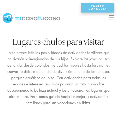
ENVIAR
CONSULTA
EN
ES
NL
DE
FR
Lugares chulos para visitar
INICIO
Ibiza ofrece infinitas posibilidades de actividades familiares que
cautivarán la imaginación de sus hijos. Explore las joyas ocultas
VILLAS
de la isla, desde coloridos mercadillos hippies hasta fascinantes
cuevas, o disfrute de un día de diversión en uno de los famosos
2/3 DORMITORIOS
parques acuáticos de Ibiza. Con actividades para todas las
edades e intereses, sus hijos pasarán un rato inolvidable
4 DORMITORIOS
descubriendo la belleza natural y los emocionantes lugares que
5 DORMITORIOS
ofrece Ibiza. Permítanos guiarle hacia las mejores actividades
familiares para sus vacaciones en Ibiza.
6+ DORMITORIOS
TODAS VILLAS