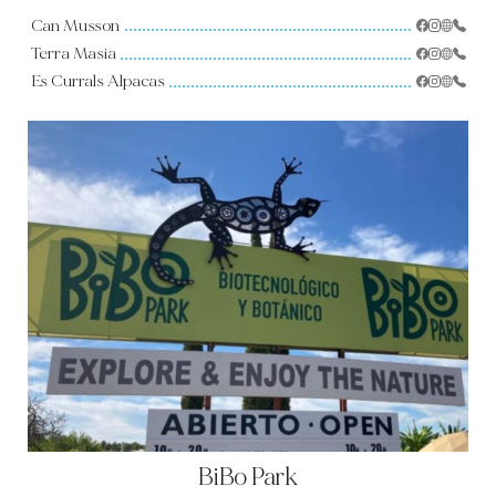
EXPERIENCIAS PARA FAMILIA
Can Musson
Terra Masia
CONCIERGE
Es Currals Alpacas
GUÍA DE LA ISLA
NOTICIAS
NOSOTROS
NOSOTROS
PROPIETARIOS DE VILLAS
PARA TODA LA FAMILIA
SOSTENIBILIDAD
CONDICIONES DE RESERVA
BiBo Park