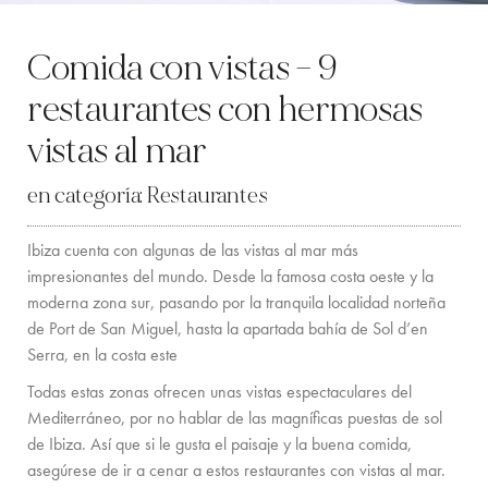
LOCATION
Comida con vistas – 9
COSTA OESTE
restaurantes con hermosas
SANTA GERTRUDIS
vistas al mar
SAN JOSÉ
en categoría:
Restaurantes
SANTA EULALIA
Ibiza cuenta con algunas de las vistas al mar más
IBIZA CIUDAD
impresionantes del mundo. Desde la famosa costa oeste y la
moderna zona sur, pasando por la tranquila localidad norteña
INSPIRACIÓN
de Port de San Miguel, hasta la apartada bahía de Sol d’en
Serra, en la costa este
ALQUILER DE COCHES
Todas estas zonas ofrecen unas vistas espectaculares del
Mediterráneo, por no hablar de las magníficas puestas de sol
FLOTA DE BARCOS DE ALQUILER
de Ibiza. Así que si le gusta el paisaje y la buena comida,
SERVICIOS PRIVADOS DE CHEF Y COCTELERÍA
asegúrese de ir a cenar a estos restaurantes con vistas al mar.