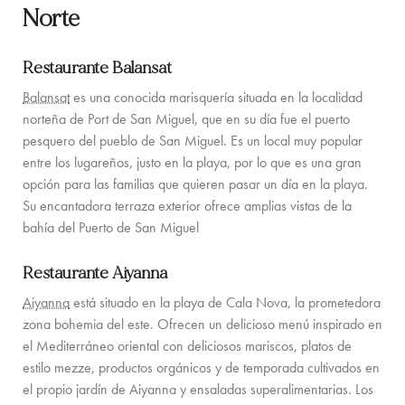
Norte
EXPERIENCIAS PARA FAMILIA
CONCIERGE
Restaurante Balansat
GUÍA DE LA ISLA
Balansat
es una conocida marisquería situada en la localidad
norteña de Port de San Miguel, que en su día fue el puerto
NOTICIAS
pesquero del pueblo de San Miguel. Es un local muy popular
entre los lugareños, justo en la playa, por lo que es una gran
NOSOTROS
opción para las familias que quieren pasar un día en la playa.
Su encantadora terraza exterior ofrece amplias vistas de la
NOSOTROS
bahía del Puerto de San Miguel
PROPIETARIOS DE VILLAS
Restaurante Aiyanna
PARA TODA LA FAMILIA
Aiyanna
está situado en la playa de Cala Nova, la prometedora
zona bohemia del este. Ofrecen un delicioso menú inspirado en
SOSTENIBILIDAD
el Mediterráneo oriental con deliciosos mariscos, platos de
estilo mezze, productos orgánicos y de temporada cultivados en
CONDICIONES DE RESERVA
el propio jardín de Aiyanna y ensaladas superalimentarias. Los