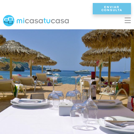
ENVIAR
CONSULTA
EN
ES
NL
DE
FR
INICIO
VILLAS
2/3 DORMITORIOS
4 DORMITORIOS
5 DORMITORIOS
6+ DORMITORIOS
TODAS VILLAS