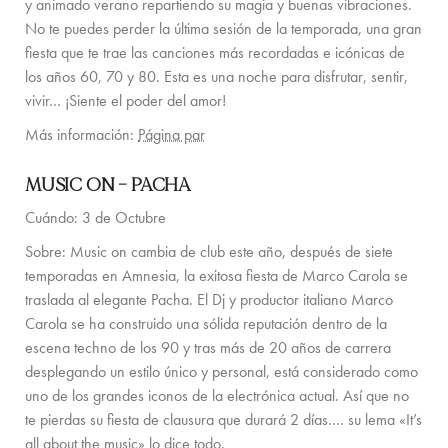
y animado verano repartiendo su magia y buenas vibraciones.
EXPERIENCIAS PARA FAMILIA
No te puedes perder la última sesión de la temporada, una gran
fiesta que te trae las canciones más recordadas e icónicas de
CONCIERGE
los años 60, 70 y 80. Esta es una noche para disfrutar, sentir,
vivir… ¡Siente el poder del amor!
GUÍA DE LA ISLA
Más información:
Página par
NOTICIAS
MUSIC ON – PACHA
NOSOTROS
Cuándo: 3 de Octubre
NOSOTROS
Sobre: Music on cambia de club este año, después de siete
temporadas en Amnesia, la exitosa fiesta de Marco Carola se
PROPIETARIOS DE VILLAS
traslada al elegante Pacha. El Dj y productor italiano Marco
Carola se ha construido una sólida reputación dentro de la
PARA TODA LA FAMILIA
escena techno de los 90 y tras más de 20 años de carrera
SOSTENIBILIDAD
desplegando un estilo único y personal, está considerado como
uno de los grandes iconos de la electrónica actual. Así que no
CONDICIONES DE RESERVA
te pierdas su fiesta de clausura que durará 2 días…. su lema «It’s
all about the music» lo dice todo.