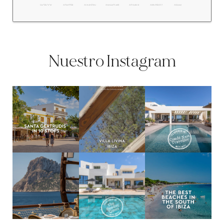
FACEBOOK
@TWITTER
@LINKEDIN
@WHATSAPP
@TUMBLR
@PINTEREST
@EMAIL
Nuestro Instagram