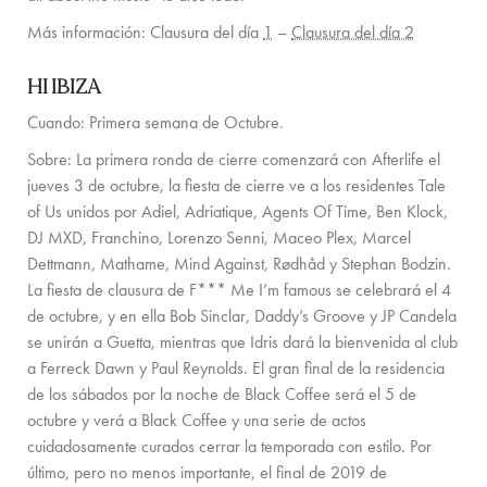
SERVICES ON REQUEST
Más información: Clausura del día
1
–
Clausura del día 2
CONTACTO
HI IBIZA
Cuando: Primera semana de Octubre.
Sobre:
La primera ronda de cierre comenzará con Afterlife el
jueves 3 de octubre, la fiesta de cierre ve a los residentes Tale
of Us unidos por Adiel, Adriatique, Agents Of Time, Ben Klock,
DJ MXD, Franchino, Lorenzo Senni, Maceo Plex, Marcel
Dettmann, Mathame, Mind Against, Rødhåd y Stephan Bodzin.
La fiesta de clausura de F*** Me I’m famous se celebrará el 4
de octubre, y en ella Bob Sinclar, Daddy’s Groove y JP Candela
se unirán a Guetta, mientras que Idris dará la bienvenida al club
a Ferreck Dawn y Paul Reynolds. El gran final de la residencia
de los sábados por la noche de Black Coffee será el 5 de
octubre y verá a Black Coffee y una serie de actos
cuidadosamente curados cerrar la temporada con estilo. Por
último, pero no menos importante, el final de 2019 de