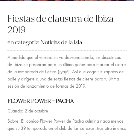
LOCATION
Fiestas de clausura de Ibiza
COSTA OESTE
2019
SANTA GERTRUDIS
en categoría:
Noticias de la Isla
SAN JOSÉ
A medida que el verano se va desvaneciendo, las discotecas
SANTA EULALIA
de Ibiza se preparan para un último golpe para marcar el cierre
de la temporada de fiestas (¡yay!). Así que coge tus zapatos de
IBIZA CIUDAD
baile y dirígete a una de estas fiestas de cierre para tu última
sesión de lanzamiento de formas de 2019.
INSPIRACIÓN
FLOWER POWER – PACHA
ALQUILER DE COCHES
Cuándo: 2 de octubre
FLOTA DE BARCOS DE ALQUILER
Sobre: El icónico Flower Power de Pacha culmina nada menos
SERVICIOS PRIVADOS DE CHEF Y COCTELERÍA
que su 39 temporada en el club de las cerezas, tras otro intenso