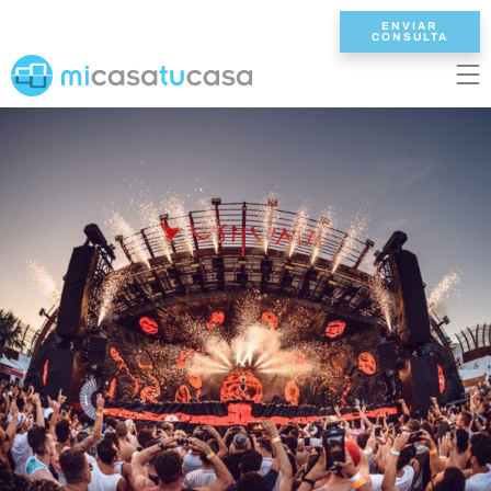
ENVIAR
CONSULTA
EN
ES
NL
DE
FR
INICIO
VILLAS
2/3 DORMITORIOS
4 DORMITORIOS
5 DORMITORIOS
6+ DORMITORIOS
TODAS VILLAS