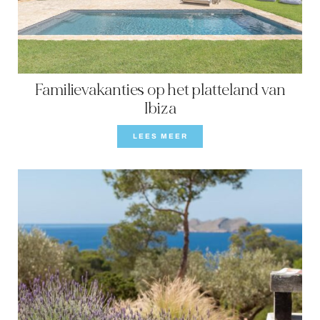
FAMILIE-ERVARINGEN
CONCIËRGE
DE EILANDGIDS
Familievakanties op het platteland van
NIEUWS
Ibiza
LEES MEER
OVER ONS
OVER ONS
VILLA EIGENAREN
GEZINSVRIENDELIJK
DUURZAAMHEID
BOEKINGSVOORWAARDEN