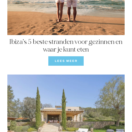
LOCATION
WESTKUST
SANTA GERTRUDIS
Ibiza’s 5 beste stranden voor gezinnen en
SAN JOSÉ
waar je kunt eten
SANTA EULALIA
LEES MEER
IBIZA STAD
INSPIRATIE
AUTOVERHUUR
BOOT CHARTERVLOOT
PRIVATE CHEF AND BAR SERVICES