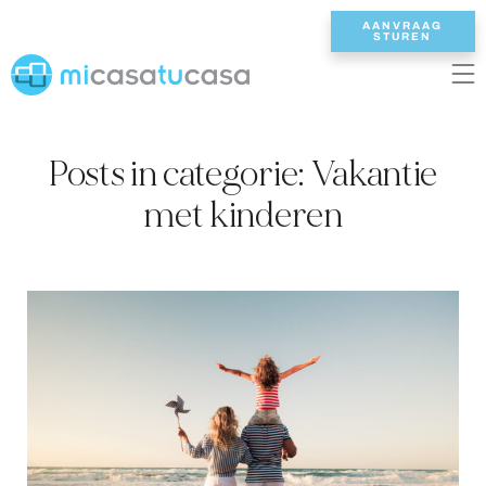
AANVRAAG
STUREN
EN
ES
NL
DE
FR
Posts in categorie: Vakantie
HOME
met kinderen
ONZE VILLAS
2/3 SLAAPKAMERS
4 SLAAPKAMERS
5 SLAAPKAMERS
6+ SLAAPKAMERS
ALLE VILLAS