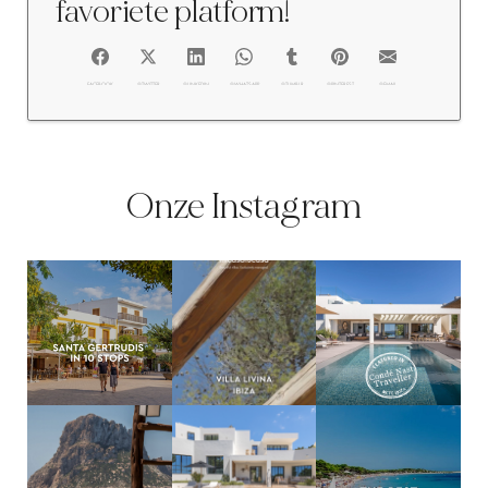
favoriete platform!
FACEBOOK
@TWITTER
@LINKEDIN
@WHATSAPP
@TUMBLR
@PINTEREST
@EMAIL
Onze Instagram