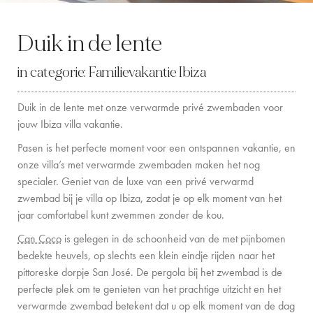
LOCATION
Duik in de lente
WESTKUST
in categorie:
Familievakantie Ibiza
SANTA GERTRUDIS
Duik in de lente met onze verwarmde privé zwembaden voor
SAN JOSÉ
jouw Ibiza villa vakantie.
SANTA EULALIA
Pasen is het perfecte moment voor een ontspannen vakantie, en
onze villa’s met verwarmde zwembaden maken het nog
IBIZA STAD
specialer. Geniet van de luxe van een privé verwarmd
zwembad bij je villa op Ibiza, zodat je op elk moment van het
INSPIRATIE
jaar comfortabel kunt zwemmen zonder de kou.
Can Coco
is gelegen in de schoonheid van de met pijnbomen
AUTOVERHUUR
bedekte heuvels, op slechts een klein eindje rijden naar het
BOOT CHARTERVLOOT
pittoreske dorpje San José. De pergola bij het zwembad is de
perfecte plek om te genieten van het prachtige uitzicht en het
PRIVATE CHEF AND BAR SERVICES
verwarmde zwembad betekent dat u op elk moment van de dag