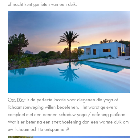
of nacht kunt genieten van een duik.
FAMILIE-ERVARINGEN
CONCIËRGE
DE EILANDGIDS
NIEUWS
OVER ONS
OVER ONS
VILLA EIGENAREN
Can D’alt
is de perfecte locatie voor diegenen die yoga of
GEZINSVRIENDELIJK
lichaamsbeweging willen beoefenen. Het wordt geleverd
DUURZAAMHEID
compleet met een dennen schaduw yoga / oefening platform.
Wat is er beter na een stretchoefening dan een warme duik om
BOEKINGSVOORWAARDEN
uw lichaam echt te ontspannen?