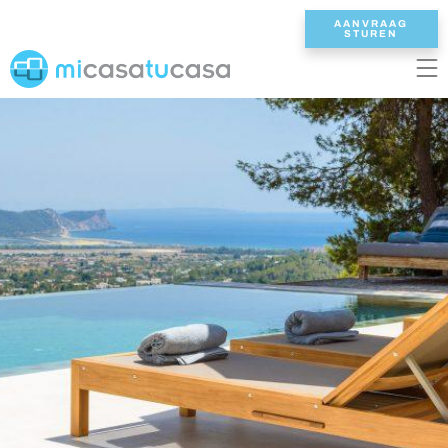
AANVRAAG
STUREN
EN
ES
NL
DE
FR
HOME
ONZE VILLAS
2/3 SLAAPKAMERS
4 SLAAPKAMERS
5 SLAAPKAMERS
6+ SLAAPKAMERS
ALLE VILLAS