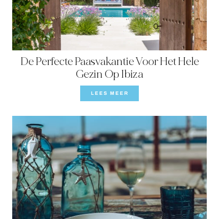
FAMILIE-ERVARINGEN
CONCIËRGE
DE EILANDGIDS
De Perfecte Paasvakantie Voor Het Hele
NIEUWS
Gezin Op Ibiza
LEES MEER
OVER ONS
OVER ONS
VILLA EIGENAREN
GEZINSVRIENDELIJK
DUURZAAMHEID
BOEKINGSVOORWAARDEN