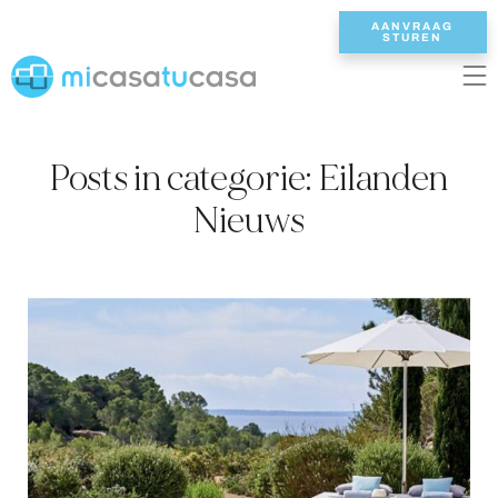
AANVRAAG
STUREN
EN
ES
NL
DE
FR
Posts in categorie: Eilanden
HOME
Nieuws
ONZE VILLAS
2/3 SLAAPKAMERS
4 SLAAPKAMERS
5 SLAAPKAMERS
6+ SLAAPKAMERS
ALLE VILLAS