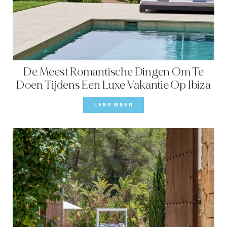
LOCATION
WESTKUST
SANTA GERTRUDIS
De Meest Romantische Dingen Om Te
SAN JOSÉ
Doen Tijdens Een Luxe Vakantie Op Ibiza
SANTA EULALIA
LEES MEER
IBIZA STAD
INSPIRATIE
AUTOVERHUUR
BOOT CHARTERVLOOT
PRIVATE CHEF AND BAR SERVICES