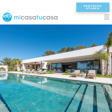
AANVRAAG
STUREN
EN
ES
NL
DE
FR
HOME
ONZE VILLAS
2/3 SLAAPKAMERS
4 SLAAPKAMERS
5 SLAAPKAMERS
6+ SLAAPKAMERS
ALLE VILLAS