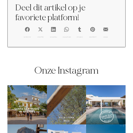
Deel dit artikel op je
favoriete platform!
FACEBOOK
@TWITTER
@LINKEDIN
@WHATSAPP
@TUMBLR
@PINTEREST
@EMAIL
Onze Instagram