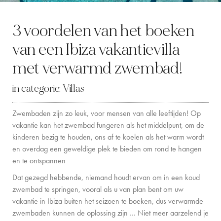
LOCATION
3 voordelen van het boeken
WESTKUST
van een Ibiza vakantievilla
SANTA GERTRUDIS
met verwarmd zwembad!
SAN JOSÉ
in categorie:
Villas
SANTA EULALIA
Zwembaden zijn zo leuk, voor mensen van alle leeftijden! Op
IBIZA STAD
vakantie kan het zwembad fungeren als het middelpunt, om de
kinderen bezig te houden, ons af te koelen als het warm wordt
INSPIRATIE
en overdag een geweldige plek te bieden om rond te hangen
en te ontspannen
AUTOVERHUUR
Dat gezegd hebbende, niemand houdt ervan om in een koud
zwembad te springen, vooral als u van plan bent om uw
BOOT CHARTERVLOOT
vakantie in Ibiza buiten het seizoen te boeken, dus verwarmde
PRIVATE CHEF AND BAR SERVICES
zwembaden kunnen de oplossing zijn … Niet meer aarzelend je