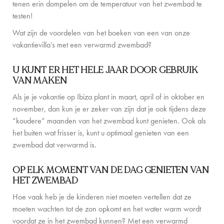
tenen erin dompelen om de temperatuur van het zwembad te
FAMILIE-ERVARINGEN
testen!
CONCIËRGE
Wat zijn de voordelen van het boeken van een van onze
vakantievilla’s met een verwarmd zwembad?
DE EILANDGIDS
U KUNT ER HET HELE JAAR DOOR GEBRUIK
NIEUWS
VAN MAKEN
Als je je vakantie op Ibiza plant in maart, april of in oktober en
OVER ONS
november, dan kun je er zeker van zijn dat je ook tijdens deze
“koudere” maanden van het zwembad kunt genieten. Ook als
OVER ONS
het buiten wat frisser is, kunt u optimaal genieten van een
VILLA EIGENAREN
zwembad dat verwarmd is.
GEZINSVRIENDELIJK
OP ELK MOMENT VAN DE DAG GENIETEN VAN
HET ZWEMBAD
DUURZAAMHEID
Hoe vaak heb je de kinderen niet moeten vertellen dat ze
BOEKINGSVOORWAARDEN
moeten wachten tot de zon opkomt en het water warm wordt
voordat ze in het zwembad kunnen? Met een verwarmd