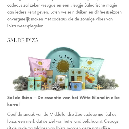
cadeaus zal zeker vreugde en een vleugje Balearische magie
FAMILIE-ERVARINGEN
aan ieders kerst geven. Laten we erin duiken en dit feestseizoen
CONCIËRGE
onvergetelijk maken met cadeaus die de zonnige vibes van
Ibiza weerspiegelen.
DE EILANDGIDS
SAL DE IBIZA
NIEUWS
OVER ONS
OVER ONS
VILLA EIGENAREN
GEZINSVRIENDELIJK
Sal de Ibiza – De essentie van het Witte Eiland in elke
korrel
DUURZAAMHEID
Geef de smaak van de Middellandse Zee cadeau met Sal de
BOEKINGSVOORWAARDEN
Ibiza, een merk dat de ziel van het eiland belichaamt. Geoogst
uit de oude zoutvlaktes van Ibiza, worden deze natuurlijke