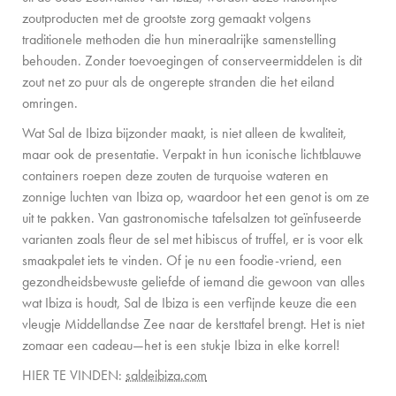
CONTACT
zoutproducten met de grootste zorg gemaakt volgens
traditionele methoden die hun mineraalrijke samenstelling
behouden. Zonder toevoegingen of conserveermiddelen is dit
zout net zo puur als de ongerepte stranden die het eiland
omringen.
Wat Sal de Ibiza bijzonder maakt, is niet alleen de kwaliteit,
maar ook de presentatie. Verpakt in hun iconische lichtblauwe
containers roepen deze zouten de turquoise wateren en
zonnige luchten van Ibiza op, waardoor het een genot is om ze
uit te pakken. Van gastronomische tafelsalzen tot geïnfuseerde
varianten zoals fleur de sel met hibiscus of truffel, er is voor elk
smaakpalet iets te vinden. Of je nu een foodie-vriend, een
gezondheidsbewuste geliefde of iemand die gewoon van alles
wat Ibiza is houdt, Sal de Ibiza is een verfijnde keuze die een
vleugje Middellandse Zee naar de kersttafel brengt. Het is niet
zomaar een cadeau—het is een stukje Ibiza in elke korrel!
HIER TE VINDEN:
saldeibiza.com