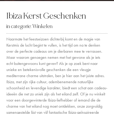
LOCATION
Ibiza Kerst Geschenken
WESTKUST
in categorie:
Winkelen
SANTA GERTRUDIS
Naarmate het feestseizoen dichterbij komt en de magie van
SAN JOSÉ
Kerstmis de lucht begint te vullen, is het tijd om na te denken
over de perfecte cadeaus om je dierbaren mee te verrassen.
SANTA EULALIA
Maar waarom genoegen nemen met het gewone als je iets
IBIZA STAD
echt buitengewoons kunt geven? Als je op zoek bent naar
unieke en betekenisvolle geschenken die een vleugje
INSPIRATIE
mediterrane charme uitstralen, ben je hier aan het juiste adres.
Ibiza, met zijn rijke cultuur, adembenemende natuurlijke
AUTOVERHUUR
schoonheid en levendige karakter, biedt een schat aan cadeau-
ideeën die net zo uniek zijn als het eiland zelf. Of je nu winkelt
BOOT CHARTERVLOOT
voor een doorgewinterde Ibiza-liefhebber of iemand die de
charme van het eiland nog moet ontdekken, onze zorgvuldig
PRIVATE CHEF AND BAR SERVICES
samengestelde lijst van vijf fantastische Ibiza-geïnspireerde