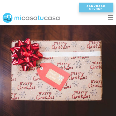
AANVRAAG
STUREN
EN
ES
NL
DE
FR
HOME
ONZE VILLAS
2/3 SLAAPKAMERS
4 SLAAPKAMERS
5 SLAAPKAMERS
6+ SLAAPKAMERS
ALLE VILLAS