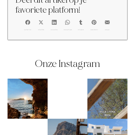
Deel dit artikel op je
favoriete platform!
FACEBOOK
@TWITTER
@LINKEDIN
@WHATSAPP
@TUMBLR
@PINTEREST
@EMAIL
Onze Instagram