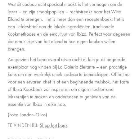
Wat dit cadeau echt speciaal maakt, is het vermogen om de
lezer – en zijn smaakpapillen – rechtstreeks naar het Witte
Eiland te brengen. Het is meer dan een receptenboek; het is
een liefdesbrief aan de lokale ingrediënten, traditionele
kookmethodes en de eetcultuur van Ibiza. Perfect voor degenen
die een stukje van het eiland in hun eigen keuken willen
brengen.
Aangezien het bijna overal uitverkocht is, kun je dit begeerde
exemplaar nog vinden bij La Galeria Elefante – een prachtige
kans om een werkelijk uniek cadeau te bemachtigen. Of het nu
voor een ervaren chef is of een beginnende thuiskok, het Taste
of Ibiza Kookboek zal inspireren om eigen mediterrane
lekkernijen te maken en ondertussen te genieten van de
essentie van Ibiza in elke hap.
(Foto: London-Olios)
TE VINDEN BIJ:
Shop het boek