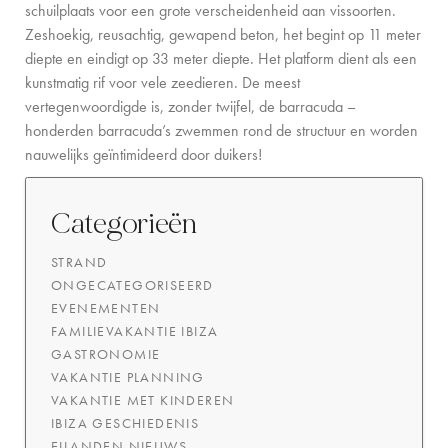
schuilplaats voor een grote verscheidenheid aan vissoorten.
CONTACT
Zeshoekig, reusachtig, gewapend beton, het begint op 11 meter
diepte en eindigt op 33 meter diepte. Het platform dient als een
kunstmatig rif voor vele zeedieren. De meest
vertegenwoordigde is, zonder twijfel, de barracuda –
honderden barracuda’s zwemmen rond de structuur en worden
nauwelijks geïntimideerd door duikers!
Categorieën
STRAND
ONGECATEGORISEERD
EVENEMENTEN
FAMILIEVAKANTIE IBIZA
GASTRONOMIE
VAKANTIE PLANNING
VAKANTIE MET KINDEREN
IBIZA GESCHIEDENIS
EILANDEN NIEUWS