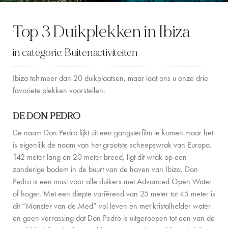
LOCATION
Top 3 Duikplekken in Ibiza
WESTKUST
in categorie:
Buitenactiviteiten
SANTA GERTRUDIS
Ibiza telt meer dan 20 duikplaatsen, maar laat ons u onze drie
SAN JOSÉ
favoriete plekken voorstellen.
SANTA EULALIA
DE DON PEDRO
IBIZA STAD
De naam Don Pedro lijkt uit een gangsterfilm te komen maar het
is eigenlijk de naam van het grootste scheepswrak van Europa.
INSPIRATIE
142 meter lang en 20 meter breed, ligt dit wrak op een
zanderige bodem in de buurt van de haven van Ibiza. Don
AUTOVERHUUR
Pedro is een must voor alle duikers met Advanced Open Water
of hoger. Met een diepte variërend van 25 meter tot 45 meter is
BOOT CHARTERVLOOT
dit “Monster van de Med” vol leven en met kristalhelder water
PRIVATE CHEF AND BAR SERVICES
en geen verrassing dat Don Pedro is uitgeroepen tot een van de