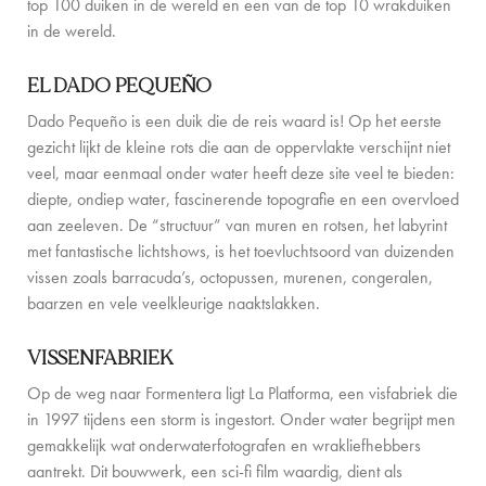
top 100 duiken in de wereld en een van de top 10 wrakduiken
FAMILIE-ERVARINGEN
in de wereld.
CONCIËRGE
EL DADO PEQUEÑO
DE EILANDGIDS
Dado Pequeño is een duik die de reis waard is! Op het eerste
gezicht lijkt de kleine rots die aan de oppervlakte verschijnt niet
NIEUWS
veel, maar eenmaal onder water heeft deze site veel te bieden:
diepte, ondiep water, fascinerende topografie en een overvloed
OVER ONS
aan zeeleven. De “structuur” van muren en rotsen, het labyrint
met fantastische lichtshows, is het toevluchtsoord van duizenden
OVER ONS
vissen zoals
barracuda’s, octopussen, murenen, congeralen,
baarzen en vele veelkleurige naaktslakken.
VILLA EIGENAREN
GEZINSVRIENDELIJK
VISSENFABRIEK
Op de weg naar Formentera ligt La Platforma, een visfabriek die
DUURZAAMHEID
in 1997 tijdens een storm is ingestort. Onder water begrijpt men
BOEKINGSVOORWAARDEN
gemakkelijk wat onderwaterfotografen en wrakliefhebbers
aantrekt. Dit bouwwerk, een sci-fi film waardig, dient als