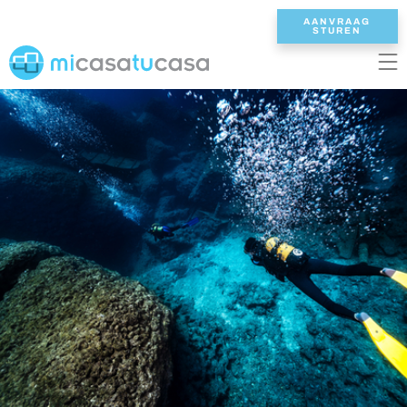
AANVRAAG
STUREN
EN
ES
NL
DE
FR
HOME
ONZE VILLAS
2/3 SLAAPKAMERS
4 SLAAPKAMERS
5 SLAAPKAMERS
6+ SLAAPKAMERS
ALLE VILLAS