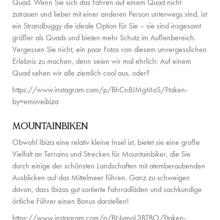
Quad. Wenn Sie sich das Fahren auf einem Quad nicht
FAMILIENERLEBNISSE
zutrauen und lieber mit einer anderen Person unterwegs sind, ist
ein Strandbuggy die ideale Option für Sie – sie sind insgesamt
CONCIERGE
größer als Quads und bieten mehr Schutz im Außenbereich.
Vergessen Sie nicht, ein paar Fotos von diesem unvergesslichen
DER INSEL-GUIDE
Erlebnis zu machen, denn seien wir mal ehrlich: Auf einem
NEWS
Quad sehen wir alle ziemlich cool aus, oder?
https://www.instagram.com/p/BhCn8JMgMoS/?taken-
ÜBER UNS
by=emoveibiza
ÜBER UNS
MOUNTAINBIKEN
VILLA-BESITZER
Obwohl Ibiza eine relativ kleine Insel ist, bietet sie eine große
Vielfalt an Terrains und Strecken für Mountainbiker, die Sie
FAMILIENFREUNDLICH
durch einige der schönsten Landschaften mit atemberaubenden
Ausblicken auf das Mittelmeer führen. Ganz zu schweigen
NACHHALTIGKEIT
davon, dass Ibizas gut sortierte Fahrradläden und sachkundige
BUCHUNGSBEDINGUNGEN
örtliche Führer einen Bonus darstellen!
https://www.instagram.com/p/BNymoL3BTBO/?taken-