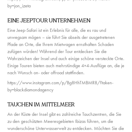
KONTAKT
by=jon_izeta
EINE JEEPTOUR UNTERNEHMEN
Eine Jeep-Safari ist ein Erlebnis für alle, die es rau und
unwegsam mögen – sie führt Sie abseits der ausgetretenen
Pfade an Orte, die Ihrem Mietwagen ernsthaften Schaden
zufügen würden! Während der Tour entdecken Sie die
Wahrzeichen der Insel und auch einige schöne versteckte Orte.
Einige Touren bieten auch mehrstündige 4×4-Ausflüge an, die je
nach Wunsch on- oder offroad stattfinden.
https://www.instagram.com/p/Bg8HhTMBMR8/?taken-
by=blackdiamondagency
TAUCHEN IM MITTELMEER
An der Küste der Insel gibt es zahlreiche Tauchzentren, die Sie
zu den geschützten Meeresgebieten Ibizas führen, um die
wunderschöne Unterwasserwelt zu entdecken. Möchten Sie die