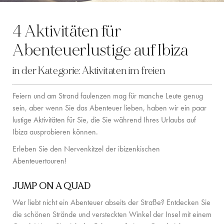
LOCATION
4 Aktivitäten für
WESTKÜSTE
Abenteuerlustige auf Ibiza
SANTA GERTRUDIS
in der Kategorie:
Aktivitaten im freien
SAN JOSÉ
Feiern und am Strand faulenzen mag für manche Leute genug
SANTA EULALIA
sein, aber wenn Sie das Abenteuer lieben, haben wir ein paar
lustige Aktivitäten für Sie, die Sie während Ihres Urlaubs auf
IBIZA-STADT
Ibiza ausprobieren können.
INSPIRATION
Erleben Sie den Nervenkitzel der ibizenkischen
Abenteuertouren!
AUTOVERMIETUNG
JUMP ON A QUAD
BOOTCHARTER-FLOTTE
Wer liebt nicht ein Abenteuer abseits der Straße? Entdecken Sie
PRIVATE CHEF AND BAR SERVICES
die schönen Strände und versteckten Winkel der Insel mit einem