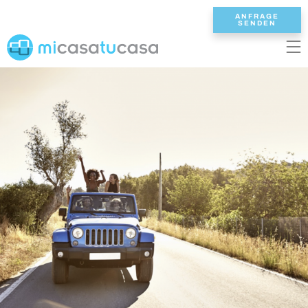
ANFRAGE
SENDEN
EN
ES
NL
DE
FR
STARTSEITE
UNSERE VILLEN
2/3 SCHLAFZIMMER
4 SCHLAFZIMMER
5 SCHLAFZIMMER
6+ SCHLAFZIMMER
ALLE VILLEN