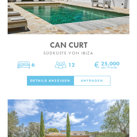
CAN CURT
SÜDKÜSTE VON IBIZA
€
25,000
6
12
Schlafzimmer
Personen
ab/Woche
DETAILS ANZEIGEN
ANFRAGEN