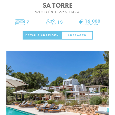
SA TORRE
WESTKÜSTE VON IBIZA
€
16,000
7
13
Schlafzimmer
Personen
ab/Woche
DETAILS ANZEIGEN
ANFRAGEN