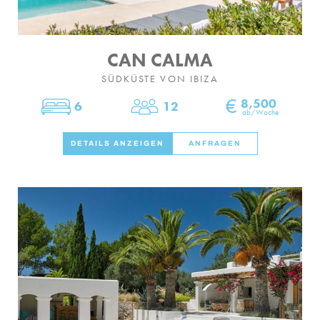
CAN CALMA
SÜDKÜSTE VON IBIZA
€
8,500
6
12
Schlafzimmer
Personen
ab/Woche
DETAILS ANZEIGEN
ANFRAGEN