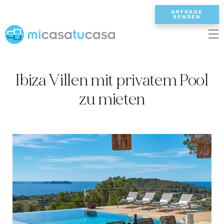
ANFRAGE
SENDEN
EN
ES
NL
DE
FR
Ibiza Villen mit privatem Pool
STARTSEITE
zu mieten
UNSERE VILLEN
2/3 SCHLAFZIMMER
4 SCHLAFZIMMER
5 SCHLAFZIMMER
6+ SCHLAFZIMMER
ALLE VILLEN