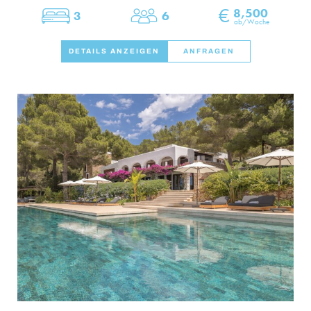
€
8,500
3
6
Schlafzimmer
Personen
ab/Woche
DETAILS ANZEIGEN
ANFRAGEN