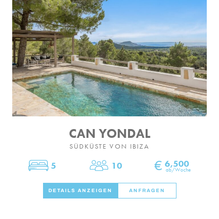
CAN YONDAL
SÜDKÜSTE VON IBIZA
€
6,500
5
10
Schlafzimmer
Personen
ab/Woche
DETAILS ANZEIGEN
ANFRAGEN