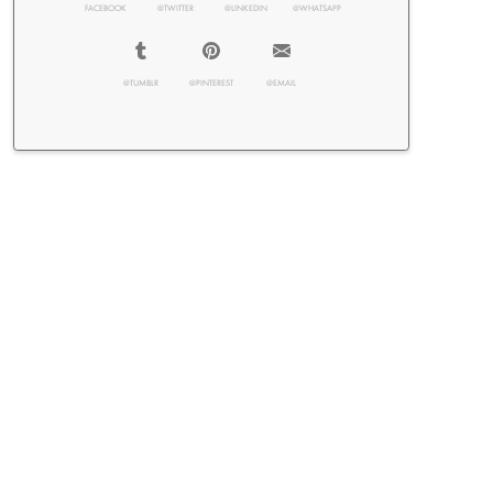
FACEBOOK
@TWITTER
@LINKEDIN
@WHATSAPP
@TUMBLR
@PINTEREST
@EMAIL