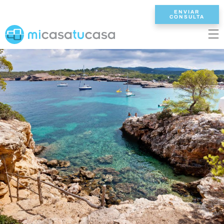
ENVIAR
CONSULTA
EN
ES
NL
DE
FR
INICIO
VILLAS
2/3 DORMITORIOS
4 DORMITORIOS
5 DORMITORIOS
6+ DORMITORIOS
TODAS VILLAS