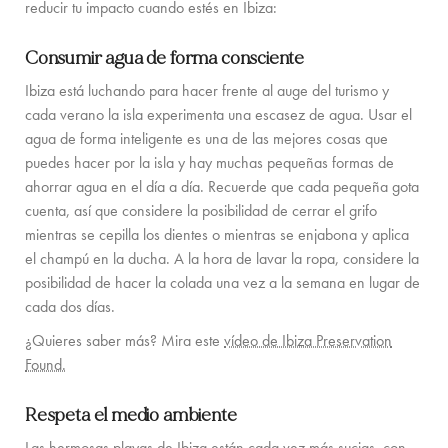
reducir tu impacto cuando estés en Ibiza:
EXPERIENCIAS PARA FAMILIA
Consumir agua de forma consciente
CONCIERGE
Ibiza está luchando para hacer frente al auge del turismo y
GUÍA DE LA ISLA
cada verano la isla experimenta una escasez de agua. Usar el
agua de forma inteligente es una de las mejores cosas que
NOTICIAS
puedes hacer por la isla y hay muchas pequeñas formas de
ahorrar agua en el día a día. Recuerde que cada pequeña gota
NOSOTROS
cuenta, así que considere la posibilidad de cerrar el grifo
mientras se cepilla los dientes o mientras se enjabona y aplica
NOSOTROS
el champú en la ducha. A la hora de lavar la ropa, considere la
posibilidad de hacer la colada una vez a la semana en lugar de
PROPIETARIOS DE VILLAS
cada dos días.
PARA TODA LA FAMILIA
¿Quieres saber más? Mira este
vídeo de Ibiza Preservation
Found.
SOSTENIBILIDAD
CONDICIONES DE RESERVA
Respeta el medio ambiente
Las hermosas playas de Ibiza están cada vez más sucias, con