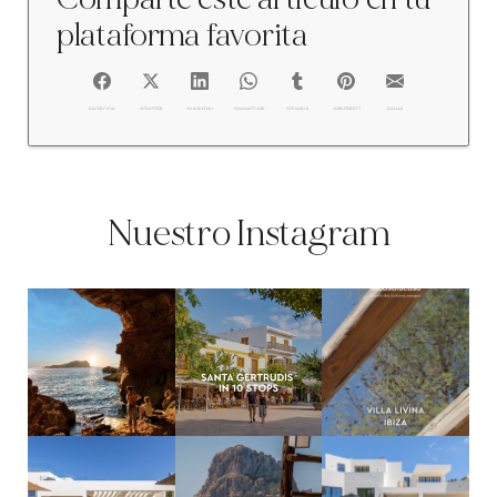
plataforma favorita
FACEBOOK
@TWITTER
@LINKEDIN
@WHATSAPP
@TUMBLR
@PINTEREST
@EMAIL
Nuestro Instagram