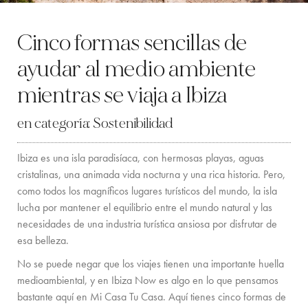
LOCATION
Cinco formas sencillas de
COSTA OESTE
ayudar al medio ambiente
SANTA GERTRUDIS
mientras se viaja a Ibiza
SAN JOSÉ
en categoría:
Sostenibilidad
SANTA EULALIA
Ibiza es una isla paradisíaca, con hermosas playas, aguas
IBIZA CIUDAD
cristalinas, una animada vida nocturna y una rica historia. Pero,
como todos los magníficos lugares turísticos del mundo, la isla
INSPIRACIÓN
lucha por mantener el equilibrio entre el mundo natural y las
necesidades de una industria turística ansiosa por disfrutar de
ALQUILER DE COCHES
esa belleza.
No se puede negar que los viajes tienen una importante huella
FLOTA DE BARCOS DE ALQUILER
medioambiental, y en Ibiza Now es algo en lo que pensamos
SERVICIOS PRIVADOS DE CHEF Y COCTELERÍA
bastante aquí en Mi Casa Tu Casa. Aquí tienes cinco formas de