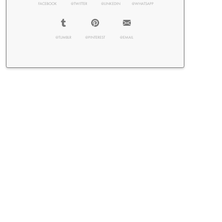
FACEBOOK
@TWITTER
@LINKEDIN
@WHATSAPP
@TUMBLR
@PINTEREST
@EMAIL