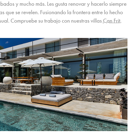
rbados y mucho más. Les gusta renovar y hacerlo siempre
s que se revelen. Fusionando la frontera entre lo hecho
sual. Compruebe su trabajo con nuestras villas
Can Frit
,