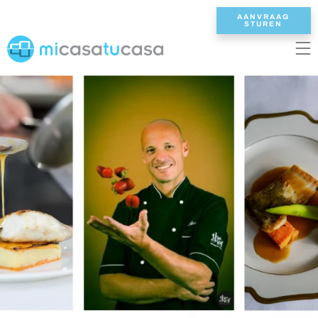
AANVRAAG
STUREN
EN
ES
NL
DE
FR
HOME
ONZE VILLAS
2/3 SLAAPKAMERS
4 SLAAPKAMERS
5 SLAAPKAMERS
6+ SLAAPKAMERS
ALLE VILLAS