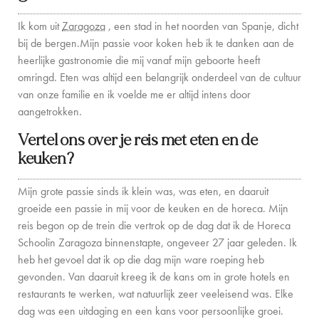
FAMILIE-ERVARINGEN
Ik kom uit
Zaragoza
, een stad in het noorden van Spanje, dicht
bij de bergen.
Mijn passie voor koken heb ik te danken aan de
CONCIËRGE
heerlijke gastronomie die mij vanaf mijn geboorte heeft
DE EILANDGIDS
omringd. Eten was altijd een belangrijk onderdeel van de cultuur
van onze familie en ik voelde me er altijd intens door
NIEUWS
aangetrokken.
Vertel ons over je reis met eten en de
OVER ONS
keuken?
OVER ONS
Mijn grote passie sinds ik klein was, was eten, en daaruit
VILLA EIGENAREN
groeide een passie in mij voor de keuken en de horeca.
Mijn
reis begon op de trein die vertrok op de dag dat ik de Horeca
GEZINSVRIENDELIJK
School
in Zaragoza binnenstapte, ongeveer 27 jaar geleden. Ik
heb het gevoel dat ik op die dag mijn ware roeping heb
DUURZAAMHEID
gevonden. Van daaruit kreeg ik de kans om in grote hotels en
BOEKINGSVOORWAARDEN
restaurants te werken, wat natuurlijk zeer veeleisend was. Elke
dag was een uitdaging en een kans voor persoonlijke groei.