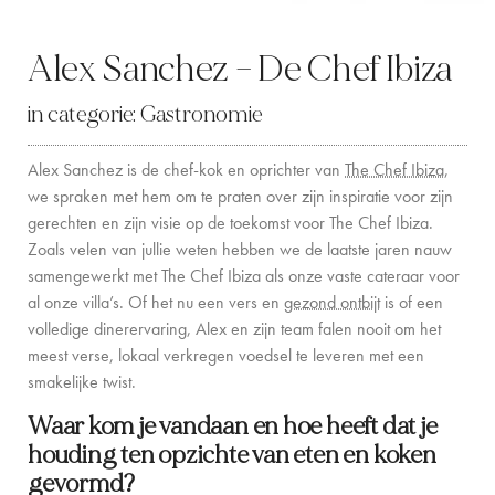
LOCATION
Alex Sanchez – De Chef Ibiza
WESTKUST
in categorie:
Gastronomie
SANTA GERTRUDIS
Alex Sanchez is de chef-kok en oprichter van
The Chef Ibiza
,
SAN JOSÉ
we spraken met hem om te praten over zijn inspiratie voor zijn
gerechten en zijn visie op de toekomst voor The Chef Ibiza.
SANTA EULALIA
Zoals velen van jullie weten hebben we de laatste jaren nauw
IBIZA STAD
samengewerkt met The Chef Ibiza als onze vaste cateraar voor
al onze villa’s. Of het nu een vers en
gezond ontbijt
is of een
INSPIRATIE
volledige dinerervaring, Alex en zijn team falen nooit om het
meest verse, lokaal verkregen voedsel te leveren met een
AUTOVERHUUR
smakelijke twist.
Waar kom je vandaan en hoe heeft dat je
BOOT CHARTERVLOOT
houding ten opzichte van eten en koken
PRIVATE CHEF AND BAR SERVICES
gevormd?