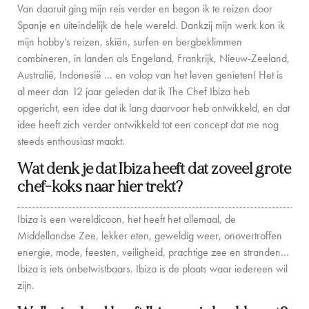
Van daaruit ging mijn reis verder en begon ik te reizen door
CONTACT
Spanje en uiteindelijk de hele wereld.
Dankzij mijn werk kon ik
mijn hobby’s reizen, skiën, surfen en bergbeklimmen
combineren, in landen als Engeland, Frankrijk, Nieuw-Zeeland,
Australië, Indonesië … en volop van het leven genieten!
Het is
al meer dan 12 jaar geleden dat ik The Chef Ibiza heb
opgericht, een idee dat ik lang daarvoor heb ontwikkeld, en dat
idee heeft zich verder ontwikkeld tot een concept dat me nog
steeds enthousiast maakt.
Wat denk je dat Ibiza heeft dat zoveel grote
chef-koks naar hier trekt?
Ibiza is een wereldicoon, het heeft het allemaal, de
Middellandse Zee, lekker eten, geweldig weer,
onovertroffen
energie, mode, feesten, veiligheid, prachtige zee en stranden…
Ibiza is iets onbetwistbaars. Ibiza is de plaats waar iedereen wil
zijn.