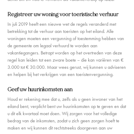
FAMILIE-ERVARINGEN
Registreer uw woning voor toeristische verhuur
CONCIËRGE
In juli 2019 heeft een nieuwe wet de regels veranderd met
DE EILANDGIDS
betrekking tot de verhuur aan toeristen op het eiland. Alle
woningen moeten een vergunning of toestemming hebben van
NIEUWS
de gemeente om legaal verhuurd te worden aan
vakantiegangers. Betrapt worden op het overtreden van deze
OVER ONS
regel kan leiden tot een zware boete – die kan variëren van €
3.000 tot € 30.000. Maar wees gerust, wij kunnen u adviseren
OVER ONS
en helpen bij het verkrijgen van een toeristenvergunning.
VILLA EIGENAREN
Geef uw huurinkomsten aan
GEZINSVRIENDELIJK
Houd er rekening mee dat u, zelfs als u geen inwoner van het
eiland bent, verplicht bent uw huurinkomsten op te geven en dat
DUURZAAMHEID
u dit elk kwartaal moet doen. Wij zorgen voor het volledige
bedrag van de inkomsten, zodat u zich geen zorgen hoeft te
BOEKINGSVOORWAARDEN
maken en wij kunnen dit rechtstreeks doorgeven aan uw