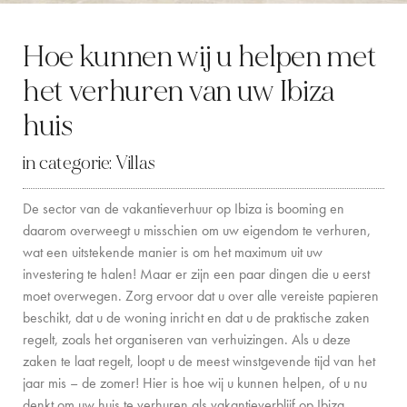
LOCATION
Hoe kunnen wij u helpen met
WESTKUST
het verhuren van uw Ibiza
SANTA GERTRUDIS
huis
SAN JOSÉ
in categorie:
Villas
SANTA EULALIA
De sector van de vakantieverhuur op Ibiza is booming en
IBIZA STAD
daarom overweegt u misschien om uw eigendom te verhuren,
wat een uitstekende manier is om het maximum uit uw
INSPIRATIE
investering te halen! Maar er zijn een paar dingen die u eerst
moet overwegen. Zorg ervoor dat u over alle vereiste papieren
AUTOVERHUUR
beschikt, dat u de woning inricht en dat u de praktische zaken
regelt, zoals het organiseren van verhuizingen. Als u deze
BOOT CHARTERVLOOT
zaken te laat regelt, loopt u de meest winstgevende tijd van het
jaar mis – de zomer! Hier is hoe wij u kunnen helpen, of u nu
PRIVATE CHEF AND BAR SERVICES
denkt om uw huis te verhuren als vakantieverblijf op Ibiza.