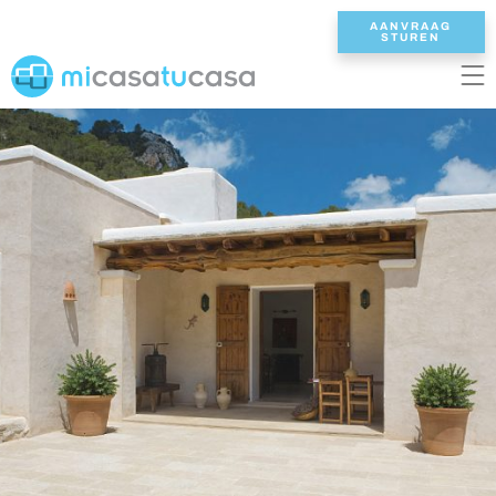
AANVRAAG
STUREN
EN
ES
NL
DE
FR
HOME
ONZE VILLAS
2/3 SLAAPKAMERS
4 SLAAPKAMERS
5 SLAAPKAMERS
6+ SLAAPKAMERS
ALLE VILLAS