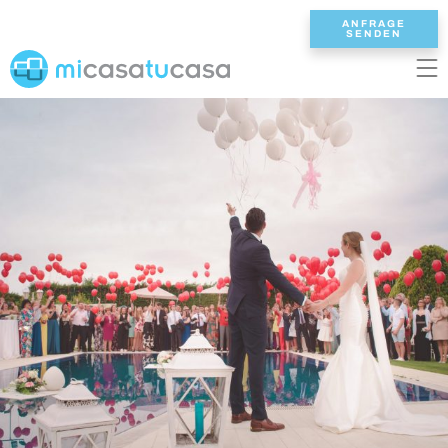
ANFRAGE
SENDEN
EN
ES
NL
DE
FR
STARTSEITE
UNSERE VILLEN
2/3 SCHLAFZIMMER
4 SCHLAFZIMMER
5 SCHLAFZIMMER
6+ SCHLAFZIMMER
ALLE VILLEN