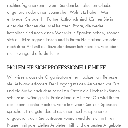
rechtmäßig anerkennt, wenn Sie dem katholischen Glauben
FAMILIENERLEBNISSE
angehören oder einen spanischen Wohnsitz haben. Wenn
CONCIERGE
entweder Sie oder Ihr Partner katholisch sind, können Sie in
einer der Kirchen der Insel heiraten. Paare, die weder
DER INSEL-GUIDE
katholisch sind noch einen Wohnsitz in Spanien haben, können
sich auf Ibiza segnen lassen und in ihrem Heimatland vor oder
NEWS
nach ihrer Ankunft auf Ibiza standesamtlich heiraten, was aber
nicht zwingend erforderlich ist.
ÜBER UNS
HOLEN SIE SICH PROFESSIONELLE HILFE
ÜBER UNS
Wir wissen, dass die Organisation einer Hochzeit am Reiseziel
VILLA-BESITZER
viel Aufwand erfordert. Der Umgang mit den Anbietern vor Ort
und die Suche nach dem perfekten Ort für die Hochzeit können
FAMILIENFREUNDLICH
sehr zeitaufwändig sein. Professionelle Hilfe vor Ort wird Ihnen
das Leben leichter machen, vor allem wenn Sie kein Spanisch
NACHHALTIGKEIT
sprechen. Eine gute Idee ist es, einen
hochzeitsplaner
zu
BUCHUNGSBEDINGUNGEN
engagieren, dem Sie vertrauen können und der sich in Ihrem
Namen mit potenziellen Anbietern trifft und die besten Angebote