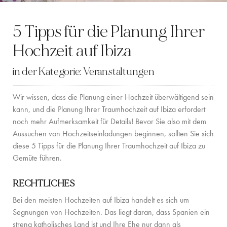
LOCATION
5 Tipps für die Planung Ihrer
WESTKÜSTE
Hochzeit auf Ibiza
SANTA GERTRUDIS
in der Kategorie:
Veranstaltungen
SAN JOSÉ
Wir wissen, dass die Planung einer Hochzeit überwältigend sein
SANTA EULALIA
kann, und die Planung Ihrer Traumhochzeit auf Ibiza erfordert
noch mehr Aufmerksamkeit für Details! Bevor Sie also mit dem
IBIZA-STADT
Aussuchen von Hochzeitseinladungen beginnen, sollten Sie sich
diese 5 Tipps für die Planung Ihrer Traumhochzeit auf Ibiza zu
INSPIRATION
Gemüte führen.
AUTOVERMIETUNG
RECHTLICHES
BOOTCHARTER-FLOTTE
Bei den meisten Hochzeiten auf Ibiza handelt es sich um
Segnungen von Hochzeiten. Das liegt daran, dass Spanien ein
PRIVATE CHEF AND BAR SERVICES
streng katholisches Land ist und Ihre Ehe nur dann als