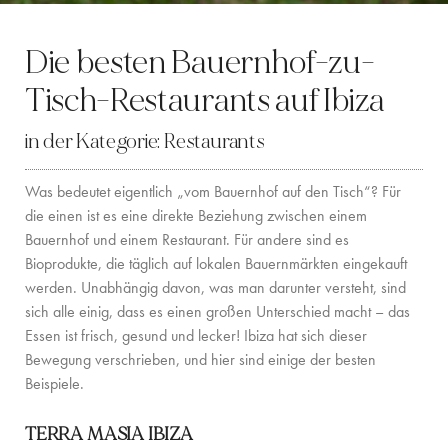
LOCATION
Die besten Bauernhof-zu-
WESTKÜSTE
Tisch-Restaurants auf Ibiza
SANTA GERTRUDIS
in der Kategorie:
Restaurants
SAN JOSÉ
Was bedeutet eigentlich „vom Bauernhof auf den Tisch“? Für
SANTA EULALIA
die einen ist es eine direkte Beziehung zwischen einem
Bauernhof und einem Restaurant. Für andere sind es
IBIZA-STADT
Bioprodukte, die täglich auf lokalen Bauernmärkten eingekauft
werden. Unabhängig davon, was man darunter versteht, sind
INSPIRATION
sich alle einig, dass es einen großen Unterschied macht – das
Essen ist frisch, gesund und lecker! Ibiza hat sich dieser
AUTOVERMIETUNG
Bewegung verschrieben, und hier sind einige der besten
Beispiele.
BOOTCHARTER-FLOTTE
PRIVATE CHEF AND BAR SERVICES
TERRA MASIA IBIZA