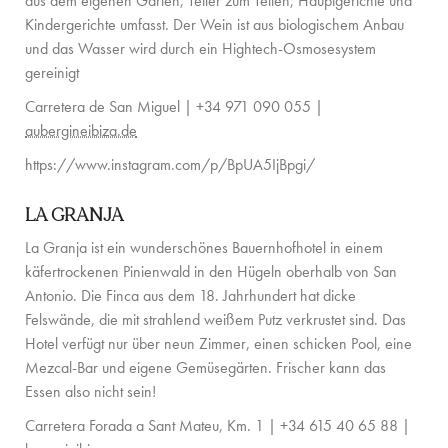
aus dem eigenen Garten, Teller zum Teilen, Hauptgerichte und
Kindergerichte umfasst. Der Wein ist aus biologischem Anbau
und das Wasser wird durch ein Hightech-Osmosesystem
gereinigt
Carretera de San Miguel | +34 971 090 055 |
aubergineibiza.de
https://www.instagram.com/p/BpUA5IjBpgi/
LA GRANJA
La Granja ist ein wunderschönes Bauernhofhotel in einem
käfertrockenen Pinienwald in den Hügeln oberhalb von San
Antonio. Die Finca aus dem 18. Jahrhundert hat dicke
Felswände, die mit strahlend weißem Putz verkrustet sind. Das
Hotel verfügt nur über neun Zimmer, einen schicken Pool, eine
Mezcal-Bar und eigene Gemüsegärten. Frischer kann das
Essen also nicht sein!
Carretera Forada a Sant Mateu, Km. 1 | +34 615 40 65 88 |