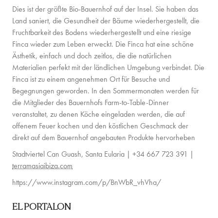
Dies ist der größte Bio-Bauernhof auf der Insel. Sie haben das
FAMILIENERLEBNISSE
Land saniert, die Gesundheit der Bäume wiederhergestellt, die
CONCIERGE
Fruchtbarkeit des Bodens wiederhergestellt und eine riesige
Finca wieder zum Leben erweckt. Die Finca hat eine schöne
DER INSEL-GUIDE
Ästhetik, einfach und doch zeitlos, die die natürlichen
Materialien perfekt mit der ländlichen Umgebung verbindet. Die
NEWS
Finca ist zu einem angenehmen Ort für Besuche und
Begegnungen geworden. In den Sommermonaten werden für
ÜBER UNS
die Mitglieder des Bauernhofs Farm-to-Table-Dinner
veranstaltet, zu denen Köche eingeladen werden, die auf
ÜBER UNS
offenem Feuer kochen und den köstlichen Geschmack der
direkt auf dem Bauernhof angebauten Produkte hervorheben
VILLA-BESITZER
Stadtviertel Can Guash, Santa Eularia | +34 667 723 391 |
FAMILIENFREUNDLICH
terramasiaibiza.com
NACHHALTIGKEIT
https://www.instagram.com/p/BnWbR_vhVha/
BUCHUNGSBEDINGUNGEN
EL PORTALON