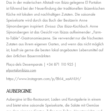
Das in der malerischen Altstadt von Ibiza gelegene El Portalon
KONTAKT
ist führend bei der Neuerfindung der traditionellen ibizenkischen
Küche mit lokalen und nachhaltigen Zutaten. Die saisonale
Speisekarte wird durch das Buch der Besitzerin Anne
Sijmonsbergen inspiriert:
Eivissa: Das Ibiza-Kochbuch
. Anne
Sijmonsbergen ist das Gesicht von Ibizas aufkeimender „Farm-
to-Table“-Gastronomieszene. Sie verwendet nur die frischesten
Zutaten aus ihrem eigenen Garten, und wenn das nicht möglich
ist, kauft sie gerne die besten lokal angebauten Lebensmittel auf
den örtlichen Bauernmärkten
Plaça dels Desemparats | +34 871 110 925 |
elportalonibiza.com
https://www.instagram.com/p/BhI4_xaANLH/
AUBERGINE
Aubergine ist Bio-Restaurant, Laden und Kunstgalerie in einem
und bietet eine saisonale Speisekarte, die Salate mit Gemüse