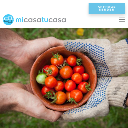
ANFRAGE
SENDEN
EN
ES
NL
DE
FR
STARTSEITE
UNSERE VILLEN
2/3 SCHLAFZIMMER
4 SCHLAFZIMMER
5 SCHLAFZIMMER
6+ SCHLAFZIMMER
ALLE VILLEN