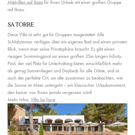
Mietvillen auf Ibiza
für Ihren Urlaub mit einer großen Gruppe
FAMILIENERLEBNISSE
auf Ibiza.
CONCIERGE
SA TORRE
DER INSEL-GUIDE
Diese Villa ist sehr gut für Gruppen ausgestattet. Alle
Schlafzimmer verfügen über ein eigenes Bad und einen privaten
NEWS
Blick, wenn man seine Privatsphäre braucht. Es gibt einen
riesigen Swimmingpool um einen großen 25m langen Infinity-
ÜBER UNS
Pool, der viel Platz für Unterhaltung bietet, einschließlich mehr
als genug Sonnenliegen und Daybeds für alle Gäste, und ist
ÜBER UNS
auch der perfekte Ort, um alle zusammen zu beobachten, wie
die Sonne im Meer untergeht – ein klassischer Urlaubsmoment,
VILLA-BESITZER
den keiner von Ihnen jemals vergessen wird!
FAMILIENFREUNDLICH
Mehr Infos:
Villa Sa Torre
NACHHALTIGKEIT
BUCHUNGSBEDINGUNGEN