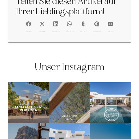
Teilen Sie diesen Artikel auf
Ihrer Lieblingsplattform!
FACEBOOK
@TWITTER
@LINKEDIN
@WHATSAPP
@TUMBLR
@PINTEREST
@EMAIL
Unser Instagram