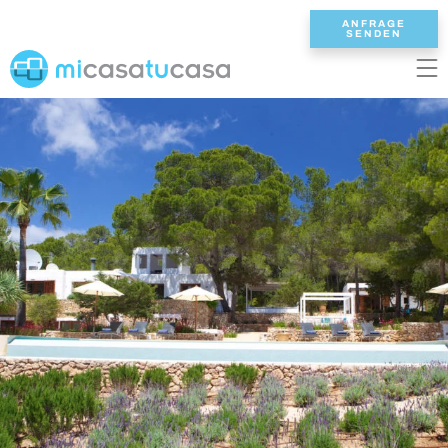
ANFRAGE
SENDEN
EN
ES
NL
DE
FR
STARTSEITE
UNSERE VILLEN
2/3 SCHLAFZIMMER
4 SCHLAFZIMMER
5 SCHLAFZIMMER
6+ SCHLAFZIMMER
ALLE VILLEN