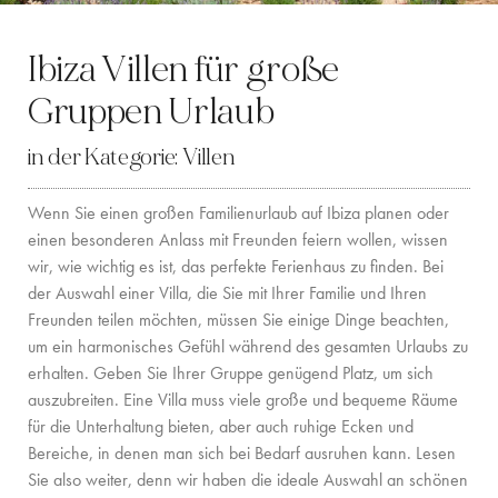
LOCATION
Ibiza Villen für große
WESTKÜSTE
Gruppen Urlaub
SANTA GERTRUDIS
in der Kategorie:
Villen
SAN JOSÉ
Wenn Sie einen großen Familienurlaub auf Ibiza planen oder
SANTA EULALIA
einen besonderen Anlass mit Freunden feiern wollen, wissen
wir, wie wichtig es ist, das perfekte Ferienhaus zu finden. Bei
IBIZA-STADT
der Auswahl einer Villa, die Sie mit Ihrer Familie und Ihren
Freunden teilen möchten, müssen Sie einige Dinge beachten,
INSPIRATION
um ein harmonisches Gefühl während des gesamten Urlaubs zu
erhalten. Geben Sie Ihrer Gruppe genügend Platz, um sich
AUTOVERMIETUNG
auszubreiten. Eine Villa muss viele große und bequeme Räume
für die Unterhaltung bieten, aber auch ruhige Ecken und
BOOTCHARTER-FLOTTE
Bereiche, in denen man sich bei Bedarf ausruhen kann. Lesen
PRIVATE CHEF AND BAR SERVICES
Sie also weiter, denn wir haben die ideale Auswahl an schönen