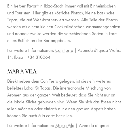
KONTAKT
Ein heißer Favorit in Ibiza-Stadt, immer voll mit Einheimischen
und Touristen. Hier gibt es köstliche Pintxos, kleine baskische
Tapas, die auf Weißbrot serviert werden. Alle Teile der Pintxos
werden mit einem kleinen Cocktailstäbchen zusammengehalten
und normalerweise werden die verschiedenen Sorten in Form
eines Buffets an der Bar angeboten.
Für weitere Informationen:
Can Terra
| Avenida d’Ignasi Wallis,
14, Ibiza | +34 310064
MAR A VILA
Direkt neben dem Can Terra gelegen, ist dies ein weiteres
beliebtes Lokal für Tapas. Die internationale Mischung von
Aromen aus der ganzen Welt bedeutet, dass Sie nicht nur an
die lokale Küche gebunden sind. Wenn Sie sich das Essen nicht
teilen möchten oder einfach nur einen großen Appetit haben,
können Sie auch à la carte bestellen.
Für weitere Informationen:
Mar a Vila
| Avenida d’Ignasi