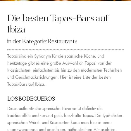
LOCATION
Die besten Tapas-Bars auf
WESTKÜSTE
Ibiza
SANTA GERTRUDIS
in der Kategorie:
Restaurants
SAN JOSÉ
Tapas sind ein Synonym für die spanische Küche, und
SANTA EULALIA
heutzutage gibt es eine große Auswahl an Tapas, von den
klassischsten, einfachsten bis hin zu den modernsten Techniken
IBIZA-STADT
und Geschmacksrichtungen. Hier ist eine Liste der besten
Tapas-Bars auf Ibiza.
INSPIRATION
LOS BODEGUEROS
AUTOVERMIETUNG
Diese authentische spanische Taverne ist definitiv die
BOOTCHARTER-FLOTTE
traditionellste und serviert gute, herzhafte Tapas. Die typischsten
spanischen Wurst- und Käsesorten kann man hier in einer
PRIVATE CHEF AND BAR SERVICES
ungezwungenen und geselligen, authentischen Atmosphäre