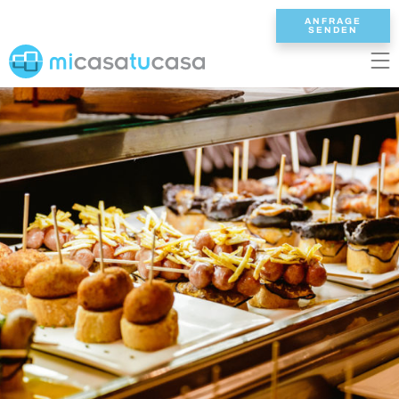
ANFRAGE
SENDEN
EN
ES
NL
DE
FR
STARTSEITE
UNSERE VILLEN
2/3 SCHLAFZIMMER
4 SCHLAFZIMMER
5 SCHLAFZIMMER
6+ SCHLAFZIMMER
ALLE VILLEN