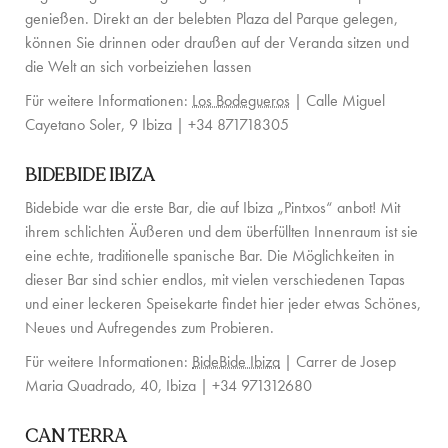
genießen. Direkt an der belebten Plaza del Parque gelegen,
FAMILIENERLEBNISSE
können Sie drinnen oder draußen auf der Veranda sitzen und
CONCIERGE
die Welt an sich vorbeiziehen lassen
Für weitere Informationen:
Los Bodegueros
|
Calle Miguel
DER INSEL-GUIDE
Cayetano Soler, 9 Ibiza
| +34 871718305
NEWS
BIDEBIDE IBIZA
ÜBER UNS
Bidebide war die erste Bar, die auf Ibiza „Pintxos“ anbot! Mit
ihrem schlichten Äußeren und dem überfüllten Innenraum ist sie
ÜBER UNS
eine echte, traditionelle spanische Bar. Die Möglichkeiten in
dieser Bar sind schier endlos, mit vielen verschiedenen Tapas
VILLA-BESITZER
und einer leckeren Speisekarte findet hier jeder etwas Schönes,
FAMILIENFREUNDLICH
Neues und Aufregendes zum Probieren.
Für weitere Informationen:
BideBide Ibiza
| Carrer de Josep
NACHHALTIGKEIT
Maria Quadrado, 40, Ibiza | +34 971312680
BUCHUNGSBEDINGUNGEN
CAN TERRA