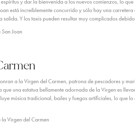
us espíritus y dar la bienvenida a los nuevos comienzos, lo qu
oan está increíblemente concurrido y sólo hay una carretera 
la salida. Y los taxis pueden resultar muy complicados debid
e San Joan
l Carmen
 honran a la Virgen del Carmen, patrona de pescadores y mari
 la que una estatua bellamente adornada de la Virgen es lleva
cluye música tradicional, bailes y fuegos artificiales, lo que 
e la Virgen del Carmen