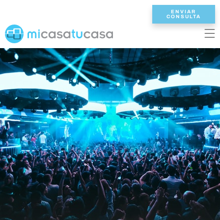
ENVIAR
CONSULTA
EN
ES
NL
DE
FR
INICIO
VILLAS
2/3 DORMITORIOS
4 DORMITORIOS
5 DORMITORIOS
6+ DORMITORIOS
TODAS VILLAS