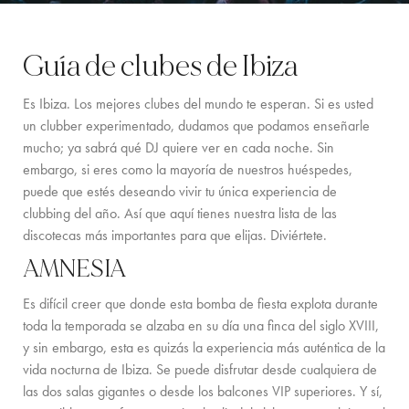
LOCATION
Guía de clubes de Ibiza
COSTA OESTE
Es Ibiza. Los mejores clubes del mundo te esperan. Si es usted
SANTA GERTRUDIS
un clubber experimentado, dudamos que podamos enseñarle
mucho; ya sabrá qué DJ quiere ver en cada noche. Sin
SAN JOSÉ
embargo, si eres como la mayoría de nuestros huéspedes,
SANTA EULALIA
puede que estés deseando vivir tu única experiencia de
clubbing del año. Así que aquí tienes nuestra lista de las
IBIZA CIUDAD
discotecas más importantes para que elijas. Diviértete.
AMNESIA
INSPIRACIÓN
Es difícil creer que donde esta bomba de fiesta explota durante
ALQUILER DE COCHES
toda la temporada se alzaba en su día una finca del siglo XVIII,
y sin embargo, esta es quizás la experiencia más auténtica de la
FLOTA DE BARCOS DE ALQUILER
vida nocturna de Ibiza. Se puede disfrutar desde cualquiera de
SERVICIOS PRIVADOS DE CHEF Y COCTELERÍA
las dos salas gigantes o desde los balcones VIP superiores. Y sí,