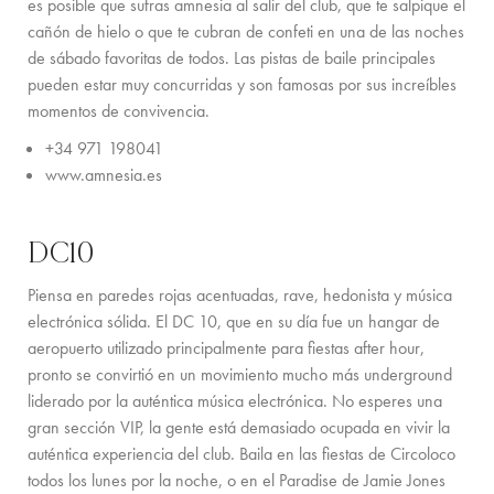
es posible que sufras amnesia al salir del club, que te salpique el
EXPERIENCIAS PARA FAMILIA
cañón de hielo o que te cubran de confeti en una de las noches
de sábado favoritas de todos. Las pistas de baile principales
CONCIERGE
pueden estar muy concurridas y son famosas por sus increíbles
momentos de convivencia.
GUÍA DE LA ISLA
+34 971 198041
NOTICIAS
www.amnesia.es
NOSOTROS
DC10
NOSOTROS
Piensa en paredes rojas acentuadas, rave, hedonista y música
PROPIETARIOS DE VILLAS
electrónica sólida. El DC 10, que en su día fue un hangar de
aeropuerto utilizado principalmente para fiestas after hour,
PARA TODA LA FAMILIA
pronto se convirtió en un movimiento mucho más underground
liderado por la auténtica música electrónica. No esperes una
SOSTENIBILIDAD
gran sección VIP, la gente está demasiado ocupada en vivir la
CONDICIONES DE RESERVA
auténtica experiencia del club. Baila en las fiestas de Circoloco
todos los lunes por la noche, o en el Paradise de Jamie Jones