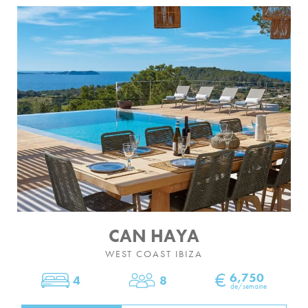
CAN HAYA
WEST COAST IBIZA
€
6,750
4
8
Chambres
Dormir
de/semaine