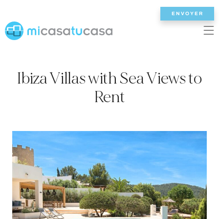
ENVOYER
EN
ES
NL
DE
FR
Ibiza Villas with Sea Views to
ACCUEIL
Rent
NOS VILLAS
2/3 CHAMBRES
4 CHAMBRES
5 CHAMBRES
6+ CHAMBRES
TOUTES LES VILLAS