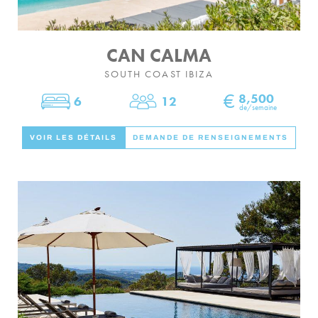
CAN CALMA
SOUTH COAST IBIZA
€
8,500
6
12
Chambres
Dormir
de/semaine
VOIR LES DÉTAILS
DEMANDE DE RENSEIGNEMENTS