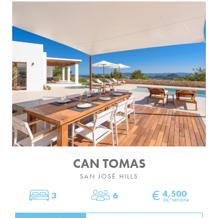
CAN TOMAS
SAN JOSÉ HILLS
€
4,500
3
6
Chambres
Dormir
de/semaine