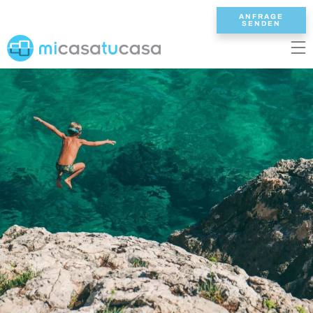
ANFRAGE
SENDEN
EN
ES
NL
DE
FR
STARTSEITE
UNSERE VILLEN
2/3 SCHLAFZIMMER
4 SCHLAFZIMMER
5 SCHLAFZIMMER
6+ SCHLAFZIMMER
ALLE VILLEN