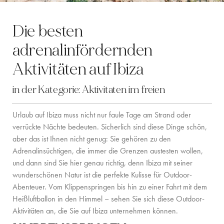
LOCATION
Die besten
WESTKÜSTE
adrenalinfördernden
SANTA GERTRUDIS
Aktivitäten auf Ibiza
SAN JOSÉ
in der Kategorie:
Aktivitaten im freien
SANTA EULALIA
Urlaub auf Ibiza muss nicht nur faule Tage am Strand oder
IBIZA-STADT
verrückte Nächte bedeuten. Sicherlich sind diese Dinge schön,
aber das ist Ihnen nicht genug: Sie gehören zu den
INSPIRATION
Adrenalinsüchtigen, die immer die Grenzen austesten wollen,
und dann sind Sie hier genau richtig, denn Ibiza mit seiner
AUTOVERMIETUNG
wunderschönen Natur ist die perfekte Kulisse für Outdoor-
Abenteuer. Vom Klippenspringen bis hin zu einer Fahrt mit dem
BOOTCHARTER-FLOTTE
Heißluftballon in den Himmel – sehen Sie sich diese Outdoor-
Aktivitäten an, die Sie auf Ibiza unternehmen können.
PRIVATE CHEF AND BAR SERVICES