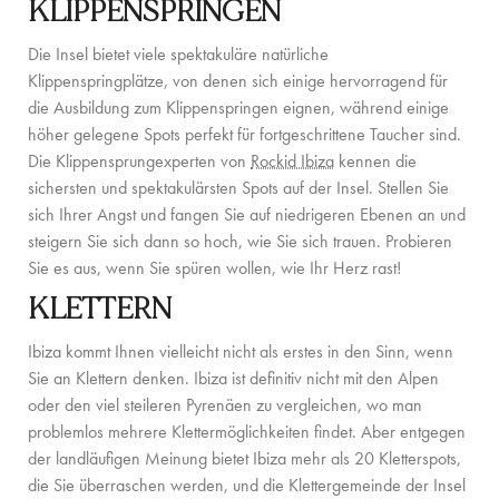
KLIPPENSPRINGEN
FAMILIENERLEBNISSE
Die Insel bietet viele spektakuläre natürliche
CONCIERGE
Klippenspringplätze, von denen sich einige hervorragend für
die Ausbildung zum Klippenspringen eignen, während einige
DER INSEL-GUIDE
höher gelegene Spots perfekt für fortgeschrittene Taucher sind.
NEWS
Die Klippensprungexperten von
Rockid Ibiza
kennen die
sichersten und spektakulärsten Spots auf der Insel. Stellen Sie
sich Ihrer Angst und fangen Sie auf niedrigeren Ebenen an und
ÜBER UNS
steigern Sie sich dann so hoch, wie Sie sich trauen. Probieren
Sie es aus, wenn Sie spüren wollen, wie Ihr Herz rast!
ÜBER UNS
KLETTERN
VILLA-BESITZER
Ibiza kommt Ihnen vielleicht nicht als erstes in den Sinn, wenn
FAMILIENFREUNDLICH
Sie an Klettern denken. Ibiza ist definitiv nicht mit den Alpen
oder den viel steileren Pyrenäen zu vergleichen, wo man
NACHHALTIGKEIT
problemlos mehrere Klettermöglichkeiten findet. Aber entgegen
BUCHUNGSBEDINGUNGEN
der landläufigen Meinung bietet Ibiza mehr als 20 Kletterspots,
die Sie überraschen werden, und die Klettergemeinde der Insel