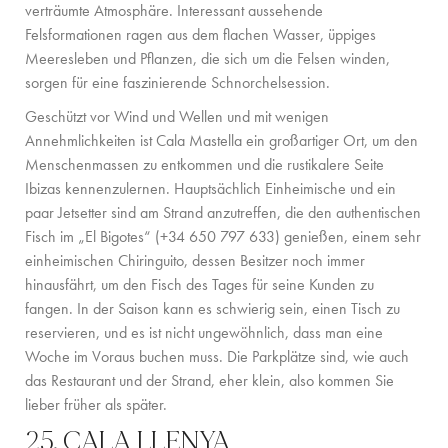
verträumte Atmosphäre. Interessant aussehende
FAMILIENERLEBNISSE
Felsformationen ragen aus dem flachen Wasser, üppiges
Meeresleben und Pflanzen, die sich um die Felsen winden,
CONCIERGE
sorgen für eine faszinierende Schnorchelsession.
DER INSEL-GUIDE
Geschützt vor Wind und Wellen und mit wenigen
Annehmlichkeiten ist Cala Mastella ein großartiger Ort, um den
NEWS
Menschenmassen zu entkommen und die rustikalere Seite
Ibizas kennenzulernen. Hauptsächlich Einheimische und ein
ÜBER UNS
paar Jetsetter sind am Strand anzutreffen, die den authentischen
Fisch im „El Bigotes“ (+34 650 797 633) genießen, einem sehr
ÜBER UNS
einheimischen Chiringuito, dessen Besitzer noch immer
hinausfährt, um den Fisch des Tages für seine Kunden zu
VILLA-BESITZER
fangen. In der Saison kann es schwierig sein, einen Tisch zu
FAMILIENFREUNDLICH
reservieren, und es ist nicht ungewöhnlich, dass man eine
Woche im Voraus buchen muss. Die Parkplätze sind, wie auch
NACHHALTIGKEIT
das Restaurant und der Strand, eher klein, also kommen Sie
lieber früher als später.
BUCHUNGSBEDINGUNGEN
25. CALA LLENYA