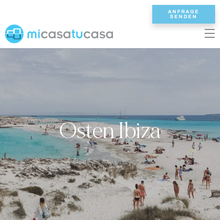
ANFRAGE
SENDEN
EN
ES
NL
DE
FR
STARTSEITE
UNSERE VILLEN
Osten Ibiza
2/3 SCHLAFZIMMER
4 SCHLAFZIMMER
5 SCHLAFZIMMER
6+ SCHLAFZIMMER
ALLE VILLEN