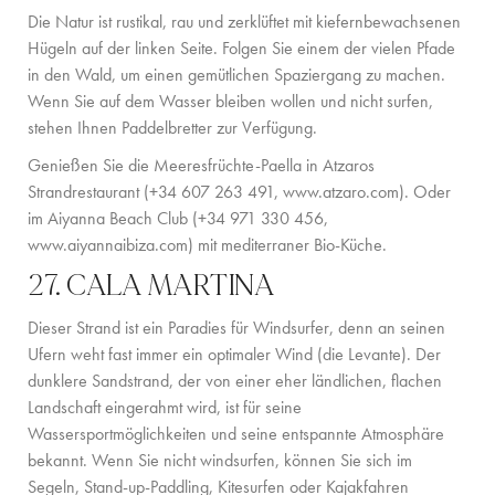
Die Natur ist rustikal, rau und zerklüftet mit kiefernbewachsenen
Hügeln auf der linken Seite. Folgen Sie einem der vielen Pfade
in den Wald, um einen gemütlichen Spaziergang zu machen.
Wenn Sie auf dem Wasser bleiben wollen und nicht surfen,
stehen Ihnen Paddelbretter zur Verfügung.
Genießen Sie die Meeresfrüchte-Paella in Atzaros
Strandrestaurant (+34 607 263 491,
www.atzaro.com
). Oder
im Aiyanna Beach Club (+34 971 330 456,
www.aiyannaibiza.com
) mit mediterraner Bio-Küche.
27. CALA MARTINA
Dieser Strand ist ein Paradies für Windsurfer, denn an seinen
Ufern weht fast immer ein optimaler Wind (die Levante). Der
dunklere Sandstrand, der von einer eher ländlichen, flachen
Landschaft eingerahmt wird, ist für seine
Wassersportmöglichkeiten und seine entspannte Atmosphäre
bekannt. Wenn Sie nicht windsurfen, können Sie sich im
Segeln, Stand-up-Paddling, Kitesurfen oder Kajakfahren