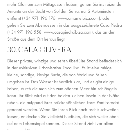
mehr Glamour zum Mittagessen haben, gehen Sie ins reizende
Amante an der Bucht von Sol den Serra, nur 2 Autominuten
entfernt (+34 971 196 176,
www.amanteibiza.com
), oder
gehen Sie zum Abendessen in das ausgezeichnete Casa Piedra
(+34 971 196 558,
www.casapiedraibiza.com
), das an der
Straße aus dem Ort heraus liegt.
30. CALA OLIVERA
Dieser private, winzige und selten überfüllte Strand befindet sich
in der exklusiven Urbanisation Roca Lisa. Es ist eine ruhige,
kleine, sandige, kiesige Bucht, die von Wald und Felsen
umgeben ist. Das Wasser ist herrlich klar, und es gibt einige
Felsen, durch die man sich zum offenen Meer hin schlängeln
kann. Ihr Blick wird auf den beiden kleinen Inseln in der Nähe
ruhen, die aufgrund ihrer brückenähnlichen Form Pont Foradat
genannt werden. Wenn Sie Ihren Blick nach rechts schweifen
lassen, entdecken Sie vielleicht Nudisten, die sich weiter oben
auf dem Felsenstapel sonnen. Dieser Strand zieht vor allem