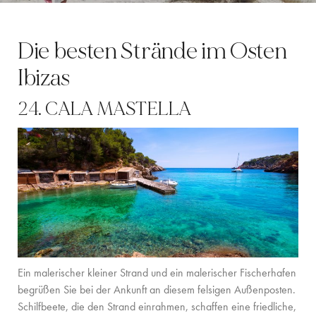
LOCATION
Die besten Strände im Osten
WESTKÜSTE
Ibizas
SANTA GERTRUDIS
24. CALA MASTELLA
SAN JOSÉ
SANTA EULALIA
IBIZA-STADT
INSPIRATION
AUTOVERMIETUNG
Ein malerischer kleiner Strand und ein malerischer Fischerhafen
BOOTCHARTER-FLOTTE
begrüßen Sie bei der Ankunft an diesem felsigen Außenposten.
PRIVATE CHEF AND BAR SERVICES
Schilfbeete, die den Strand einrahmen, schaffen eine friedliche,