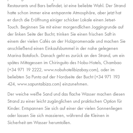
Restaurants und Bars befindet, ist eine beliebte Wahl. Der Strand
hatte schon immer eine entspannte Atmosphäre, aber jetzt hat
er durch die Eröffnung einiger schicker Lokale einen Jetset-
Touch. Beginnen Sie mit einer morgendlichen Joggingrunde auf
der linken Seite der Bucht, trinken Sie einen frischen Saft in
einem der vielen Cafés an der Holzpromenade und machen Sie
anschließend einen Einkaufsbummel in der nahe gelegenen
Marina Botafoch. Danach geht es zurück an den Strand, um ein
spätes Mittagessen im Chiringuito des Nobu-Hotels, Chambao
(+34 971 19 2222,
www.nobuhotelibizabay.com
), oder im
beliebten Sa Punta auf der Nordseite der Bucht (+34 971 193
424,
www.sapuntaibiza.com
) einzunehmen.
Der weiche weiße Sand und das flache Wasser machen diesen
Strand zu einer leicht zugänglichen und praktischen Option für
Kinder. Entspannen Sie sich auf einer der vielen Sonnenliegen
oder lassen Sie sich massieren, während die Kleinen in
Sicherheit am Wasser herumtollen.