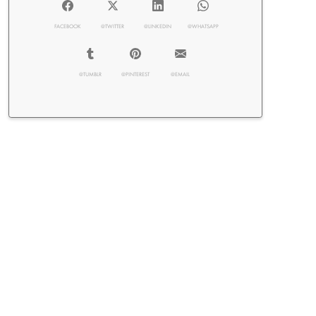
FACEBOOK
@TWITTER
@LINKEDIN
@WHATSAPP
@TUMBLR
@PINTEREST
@EMAIL