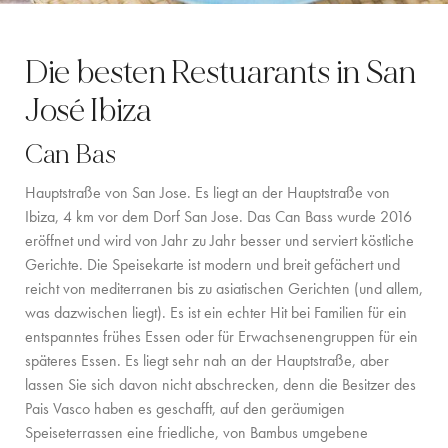
LOCATION
Die besten Restuarants in San
WESTKÜSTE
José Ibiza
SANTA GERTRUDIS
Can Bas
SAN JOSÉ
Hauptstraße von San Jose. Es liegt an der Hauptstraße von
SANTA EULALIA
Ibiza, 4 km vor dem Dorf San Jose. Das Can Bass wurde 2016
eröffnet und wird von Jahr zu Jahr besser und serviert köstliche
IBIZA-STADT
Gerichte. Die Speisekarte ist modern und breit gefächert und
reicht von mediterranen bis zu asiatischen Gerichten (und allem,
INSPIRATION
was dazwischen liegt). Es ist ein echter Hit bei Familien für ein
entspanntes frühes Essen oder für Erwachsenengruppen für ein
AUTOVERMIETUNG
späteres Essen. Es liegt sehr nah an der Hauptstraße, aber
lassen Sie sich davon nicht abschrecken, denn die Besitzer des
BOOTCHARTER-FLOTTE
Pais Vasco haben es geschafft, auf den geräumigen
PRIVATE CHEF AND BAR SERVICES
Speiseterrassen eine friedliche, von Bambus umgebene