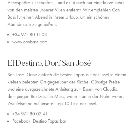
Atmosphäre zu schaffen – und es ist auch nur eine kurze Fahrt
FAMILIENERLEBNISSE
von den meisten unserer Villen entfernt. Wir empfehlen Can
Bass für einen Abend in Ihrem Urlaub, um ein schönes
CONCIERGE
Abendessen zu genießen.
DER INSEL-GUIDE
+
34 971 80 11 03
www.canbass.com
NEWS
ÜBER UNS
El Destino, Dorf San José
ÜBER UNS
San Jose. Ganz einfach die besten Tapas auf der Insel in einem
kleinen belebten Ort gegenüber der Kirche. Günstige Preise
VILLA-BESITZER
und eine ausgezeichnete Anleitung zum Essen von Claudio,
dem jungen Besitzer. Ein Muss, wenn man in der Nähe wohnt.
FAMILIENFREUNDLICH
Zweifelsohne auf unserer Top-10-Liste der Insel.
NACHHALTIGKEIT
+
34 971 80 03 41
Facebook:
Destino Tapas bar
BUCHUNGSBEDINGUNGEN