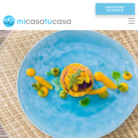
ANFRAGE
SENDEN
EN
ES
NL
DE
FR
STARTSEITE
UNSERE VILLEN
2/3 SCHLAFZIMMER
4 SCHLAFZIMMER
5 SCHLAFZIMMER
6+ SCHLAFZIMMER
ALLE VILLEN