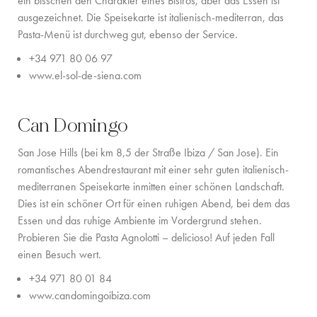
ein bisschen den Charakter eines Bistros, aber das Essen ist
ausgezeichnet. Die Speisekarte ist italienisch-mediterran, das
Pasta-Menü ist durchweg gut, ebenso der Service.
+34 971 80 06 97
www.el-sol-de-siena.com
Can Domingo
San Jose Hills (bei km 8,5 der Straße Ibiza / San Jose). Ein
romantisches Abendrestaurant mit einer sehr guten italienisch-
mediterranen Speisekarte inmitten einer schönen Landschaft.
Dies ist ein schöner Ort für einen ruhigen Abend, bei dem das
Essen und das ruhige Ambiente im Vordergrund stehen.
Probieren Sie die Pasta Agnolotti – delicioso! Auf jeden Fall
einen Besuch wert.
+
34 971 80 01 84
www.candomingoibiza.com