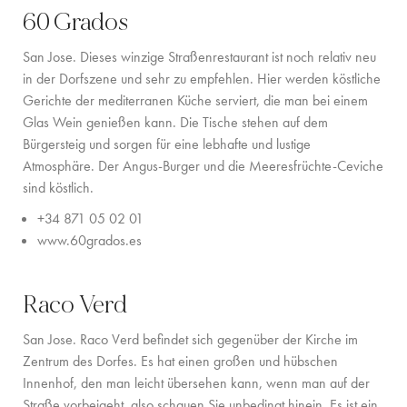
KONTAKT
60 Grados
San Jose. Dieses winzige Straßenrestaurant ist noch relativ neu
in der Dorfszene und sehr zu empfehlen. Hier werden köstliche
Gerichte der mediterranen Küche serviert, die man bei einem
Glas Wein genießen kann. Die Tische stehen auf dem
Bürgersteig und sorgen für eine lebhafte und lustige
Atmosphäre. Der Angus-Burger und die Meeresfrüchte-Ceviche
sind köstlich.
+34 871 05 02 01
www.60grados.es
Raco Verd
San Jose. Raco Verd befindet sich gegenüber der Kirche im
Zentrum des Dorfes. Es hat einen großen und hübschen
Innenhof, den man leicht übersehen kann, wenn man auf der
Straße vorbeigeht, also schauen Sie unbedingt hinein. Es ist ein