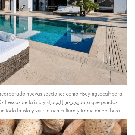
ncorporado nuevas secciones como «Buying
Local»
para
frescos de la isla y «
Local Fiestas»
para que puedas
 toda la isla y vivir la rica cultura y tradición de Ibiza.